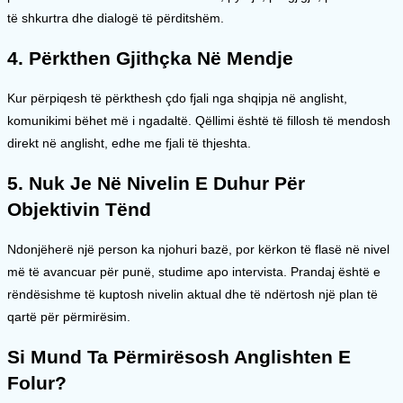
të shkurtra dhe dialogë të përditshëm.
4. Përkthen Gjithçka Në Mendje
Kur përpiqesh të përkthesh çdo fjali nga shqipja në anglisht,
komunikimi bëhet më i ngadaltë. Qëllimi është të fillosh të mendosh
direkt në anglisht, edhe me fjali të thjeshta.
5. Nuk Je Në Nivelin E Duhur Për
Objektivin Tënd
Ndonjëherë një person ka njohuri bazë, por kërkon të flasë në nivel
më të avancuar për punë, studime apo intervista. Prandaj është e
rëndësishme të kuptosh nivelin aktual dhe të ndërtosh një plan të
qartë për përmirësim.
Si Mund Ta Përmirësosh Anglishten E
Folur?