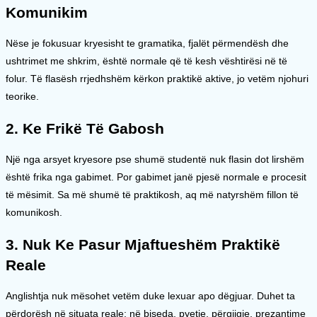
Komunikim
Nëse je fokusuar kryesisht te gramatika, fjalët përmendësh dhe
ushtrimet me shkrim, është normale që të kesh vështirësi në të
folur. Të flasësh rrjedhshëm kërkon praktikë aktive, jo vetëm njohuri
teorike.
2. Ke Frikë Të Gabosh
Një nga arsyet kryesore pse shumë studentë nuk flasin dot lirshëm
është frika nga gabimet. Por gabimet janë pjesë normale e procesit
të mësimit. Sa më shumë të praktikosh, aq më natyrshëm fillon të
komunikosh.
3. Nuk Ke Pasur Mjaftueshëm Praktikë
Reale
Anglishtja nuk mësohet vetëm duke lexuar apo dëgjuar. Duhet ta
përdorësh në situata reale: në biseda, pyetje, përgjigje, prezantime