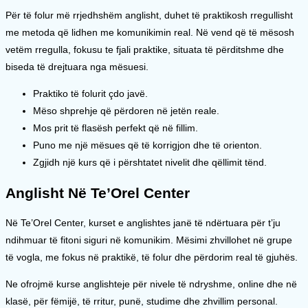
Për të folur më rrjedhshëm anglisht, duhet të praktikosh rregullisht
me metoda që lidhen me komunikimin real. Në vend që të mësosh
vetëm rregulla, fokusu te fjali praktike, situata të përditshme dhe
biseda të drejtuara nga mësuesi.
Praktiko të folurit çdo javë.
Mëso shprehje që përdoren në jetën reale.
Mos prit të flasësh perfekt që në fillim.
Puno me një mësues që të korrigjon dhe të orienton.
Zgjidh një kurs që i përshtatet nivelit dhe qëllimit tënd.
Anglisht Në Te’Orel Center
Në Te’Orel Center, kurset e anglishtes janë të ndërtuara për t’ju
ndihmuar të fitoni siguri në komunikim. Mësimi zhvillohet në grupe
të vogla, me fokus në praktikë, të folur dhe përdorim real të gjuhës.
Ne ofrojmë kurse anglishteje për nivele të ndryshme, online dhe në
klasë, për fëmijë, të rritur, punë, studime dhe zhvillim personal.