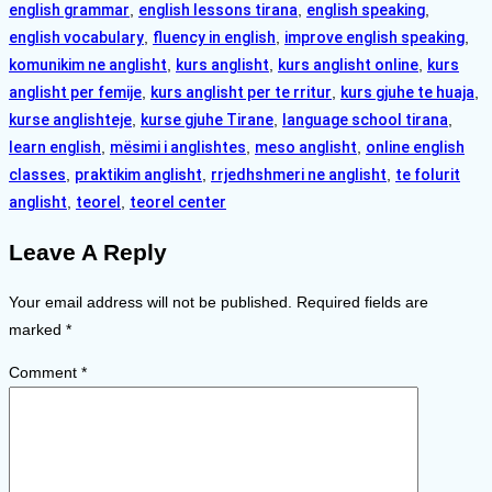
english grammar
,
english lessons tirana
,
english speaking
,
english vocabulary
,
fluency in english
,
improve english speaking
,
komunikim ne anglisht
,
kurs anglisht
,
kurs anglisht online
,
kurs
anglisht per femije
,
kurs anglisht per te rritur
,
kurs gjuhe te huaja
,
kurse anglishteje
,
kurse gjuhe Tirane
,
language school tirana
,
learn english
,
mësimi i anglishtes
,
meso anglisht
,
online english
classes
,
praktikim anglisht
,
rrjedhshmeri ne anglisht
,
te folurit
anglisht
,
teorel
,
teorel center
Leave A Reply
Your email address will not be published.
Required fields are
marked
*
Comment
*