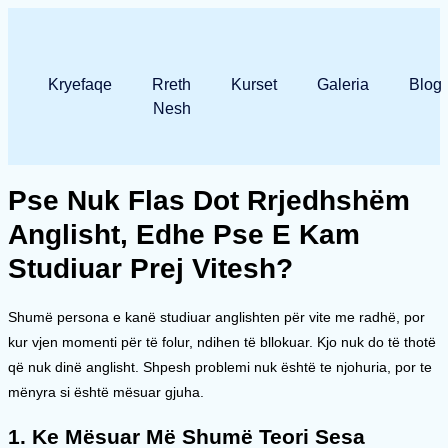
Kryefaqe
Rreth
Kurset
Galeria
Blog
Nesh
Pse Nuk Flas Dot Rrjedhshëm
Anglisht, Edhe Pse E Kam
Studiuar Prej Vitesh?
Shumë persona e kanë studiuar anglishten për vite me radhë, por
kur vjen momenti për të folur, ndihen të bllokuar. Kjo nuk do të thotë
që nuk dinë anglisht. Shpesh problemi nuk është te njohuria, por te
mënyra si është mësuar gjuha.
1. Ke Mësuar Më Shumë Teori Sesa