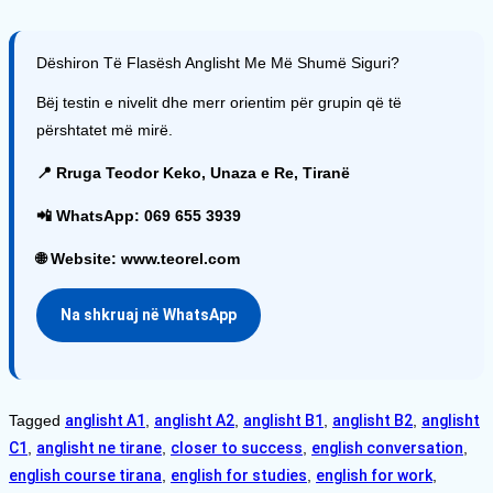
Dëshiron Të Flasësh Anglisht Me Më Shumë Siguri?
Bëj testin e nivelit dhe merr orientim për grupin që të
përshtatet më mirë.
📍 Rruga Teodor Keko, Unaza e Re, Tiranë
📲 WhatsApp: 069 655 3939
🌐 Website: www.teorel.com
Na shkruaj në WhatsApp
Tagged
anglisht A1
,
anglisht A2
,
anglisht B1
,
anglisht B2
,
anglisht
C1
,
anglisht ne tirane
,
closer to success
,
english conversation
,
english course tirana
,
english for studies
,
english for work
,