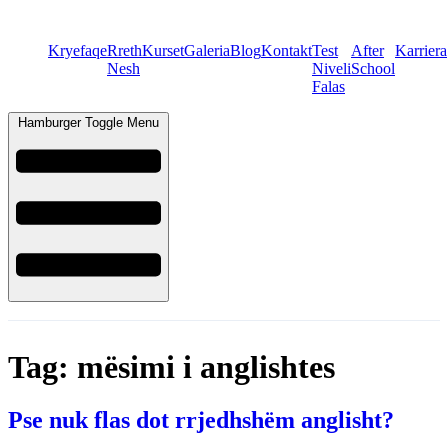
Kryefaqe
Rreth
Kurset
Galeria
Blog
Kontakt
Test
After
Karriera
Nesh
Niveli
School
Falas
Hamburger Toggle Menu
Tag:
mësimi i anglishtes
Pse nuk flas dot rrjedhshëm anglisht?