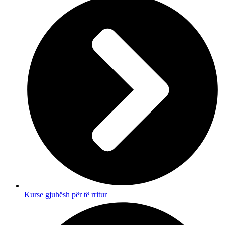
Kurse gjuhësh për të rritur