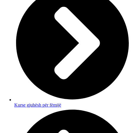
Kurse gjuhësh për fëmijë