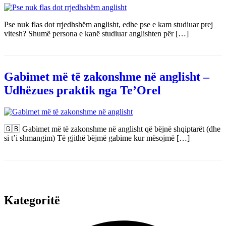
Pse nuk flas dot rrjedhshëm anglisht, edhe pse e kam studiuar prej
vitesh? Shumë persona e kanë studiuar anglishten për […]
Gabimet më të zakonshme në anglisht –
Udhëzues praktik nga Te’Orel
🇬🇧 Gabimet më të zakonshme në anglisht që bëjnë shqiptarët (dhe
si t’i shmangim) Të gjithë bëjmë gabime kur mësojmë […]
Kategoritë