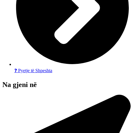
❓ Pyetje të Shpeshta
Na gjeni në