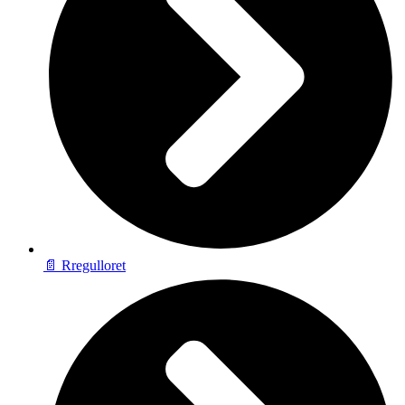
📄 Rregulloret