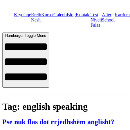
Kryefaqe
Rreth
Kurset
Galeria
Blog
Kontakt
Test
After
Karriera
Nesh
Niveli
School
Falas
Hamburger Toggle Menu
Tag:
english speaking
Pse nuk flas dot rrjedhshëm anglisht?