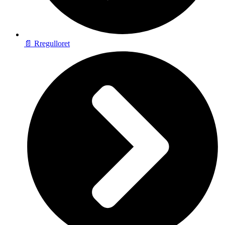
📄 Rregulloret