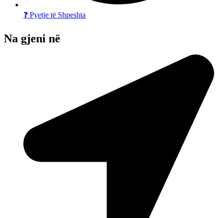
❓ Pyetje të Shpeshta
Na gjeni në