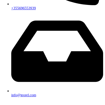
+355696553939
info@teorel.com