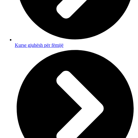
Kurse gjuhësh për fëmijë