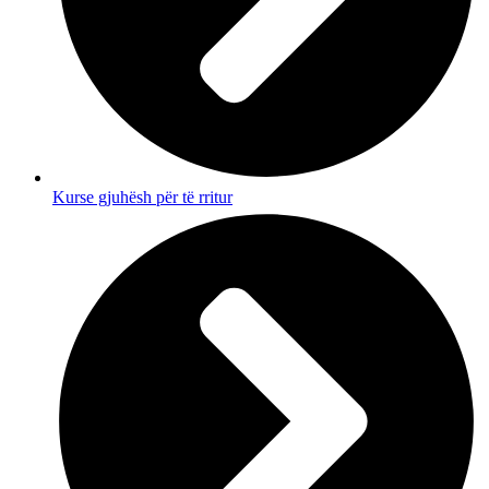
Kurse gjuhësh për të rritur