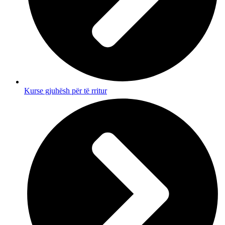
Kurse gjuhësh për të rritur