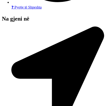
❓ Pyetje të Shpeshta
Na gjeni në