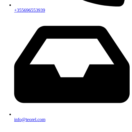
+355696553939
info@teorel.com