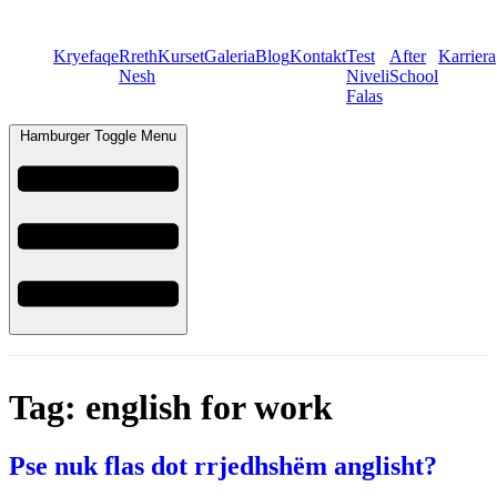
Kryefaqe
Rreth
Kurset
Galeria
Blog
Kontakt
Test
After
Karriera
Nesh
Niveli
School
Falas
Hamburger Toggle Menu
Tag:
english for work
Pse nuk flas dot rrjedhshëm anglisht?