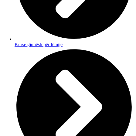
Kurse gjuhësh për fëmijë