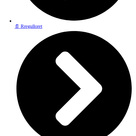
📄 Rregulloret