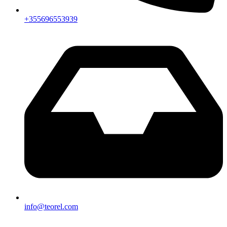
+355696553939
info@teorel.com