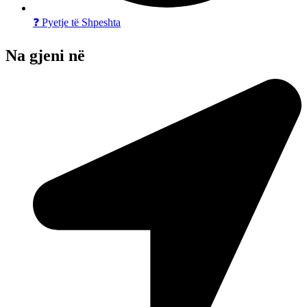
❓ Pyetje të Shpeshta
Na gjeni në