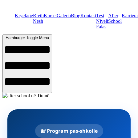
Kryefaqe
Rreth
Kurset
Galeria
Blog
Kontakt
Test
After
Karriera
Nesh
Niveli
School
Falas
Hamburger Toggle Menu
🎒 Program pas-shkolle