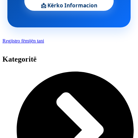
📩 Kërko Informacion
Regjistro fëmijën tani
Kategoritë