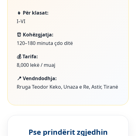
👧 Për klasat:
I–VI
⏰ Kohëzgjatja:
120–180 minuta çdo ditë
💰 Tarifa:
8,000 lekë / muaj
📍 Vendndodhja:
Rruga Teodor Keko, Unaza e Re, Astir, Tiranë
Pse prindërit zgjedhin