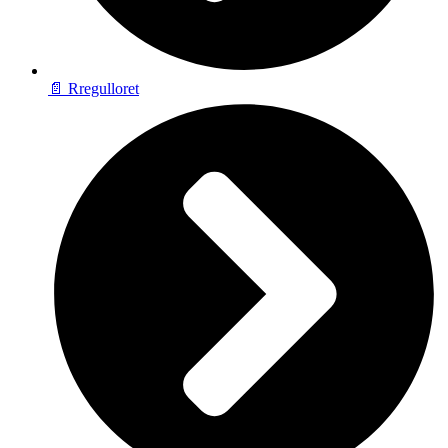
📄 Rregulloret