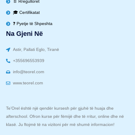
📄 Rregulloret
🎓 Certifikatat
❓ Pyetje të Shpeshta
Na Gjeni Në
Astir, Pallati Eglo, Tiranë
+355696553939
info@teorel.com
www.teorel.com
Te’Orel është një qendër kursesh për gjuhë të huaja dhe
afterschool. Ofron kurse për fëmijë dhe të rritur, online dhe në
klasë. Ju ftojmë të na vizitoni për më shumë informacion!