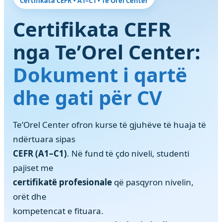
Certifikata CEFR • A1–C1 • Te’Orel Center
Certifikata CEFR
nga Te’Orel Center:
Dokument i qartë
dhe gati për CV
Te’Orel Center ofron kurse të gjuhëve të huaja të
ndërtuara sipas
CEFR (A1–C1)
. Në fund të çdo niveli, studenti
pajiset me
certifikatë profesionale
që pasqyron nivelin,
orët dhe
kompetencat e fituara.