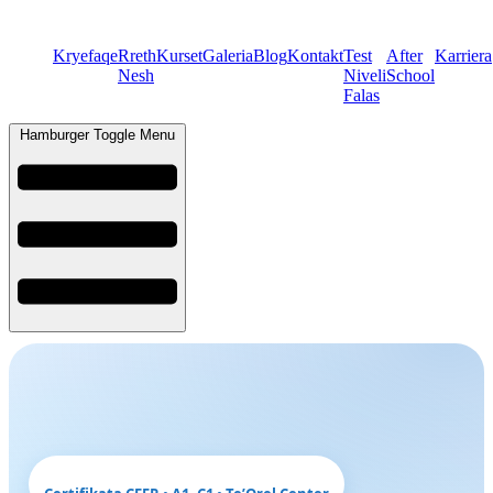
Kryefaqe
Rreth
Kurset
Galeria
Blog
Kontakt
Test
After
Karriera
Nesh
Niveli
School
Falas
Hamburger Toggle Menu