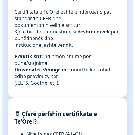
Certifikata e Te’Orel është e ndërtuar sipas
standardit
CEFR
dhe
dokumenton nivelin e arritur.
Kjo e bën të kuptueshme si
dëshmi niveli
për
punëdhënës dhe
institucione jashtë vendit.
Praktikisht:
ndihmon shumë për
punë/trajnime.
Universitete/emigrim:
mund të kërkohet
edhe provim zyrtar
(IELTS, Goethe, etj.).
🧾 Çfarë përfshin certifikata e
Te’Orel?
Niveli sipas CEFR (A1–C1)