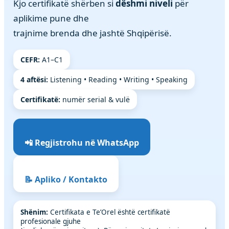
Kjo certifikatë shërben si
dëshmi niveli
për
aplikime pune dhe
trajnime brenda dhe jashtë Shqipërisë.
CEFR:
A1–C1
4 aftësi:
Listening • Reading • Writing • Speaking
Certifikatë:
numër serial & vulë
📲 Regjistrohu në WhatsApp
📝 Apliko / Kontakto
Shënim:
Certifikata e Te’Orel është certifikatë
profesionale gjuhe