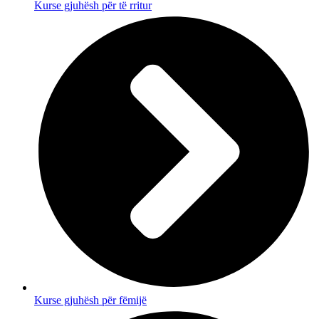
Kurse gjuhësh për të rritur
Kurse gjuhësh për fëmijë