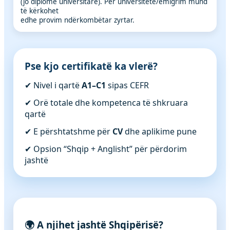
(jo diplomë universitare). Për universitete/emigrim mund
të kërkohet
edhe provim ndërkombëtar zyrtar.
Pse kjo certifikatë ka vlerë?
✔ Nivel i qartë
A1–C1
sipas CEFR
✔ Orë totale dhe kompetenca të shkruara
qartë
✔ E përshtatshme për
CV
dhe aplikime pune
✔ Opsion “Shqip + Anglisht” për përdorim
jashtë
🌍 A njihet jashtë Shqipërisë?