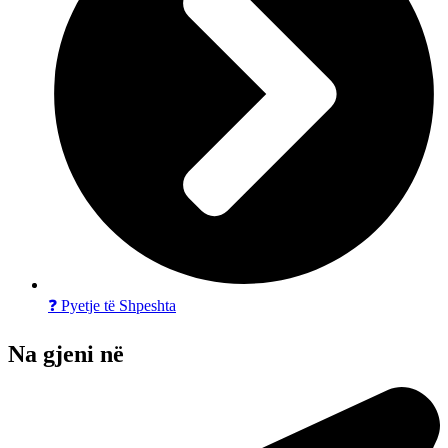
❓ Pyetje të Shpeshta
Na gjeni në