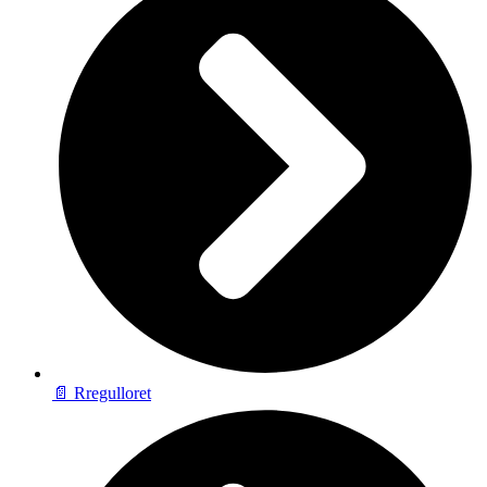
📄 Rregulloret