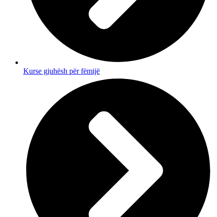
Kurse gjuhësh për fëmijë