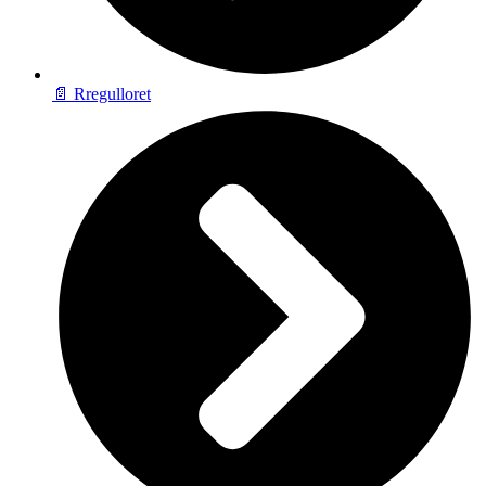
📄 Rregulloret