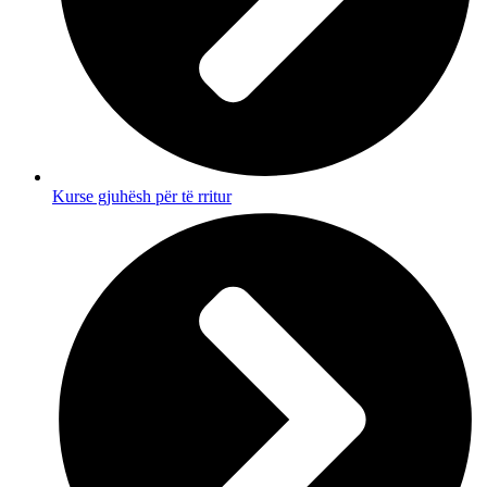
Kurse gjuhësh për të rritur