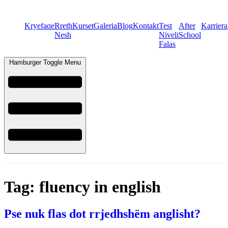
Kryefaqe
Rreth
Kurset
Galeria
Blog
Kontakt
Test
After
Karriera
Nesh
Niveli
School
Falas
Hamburger Toggle Menu
Tag:
fluency in english
Pse nuk flas dot rrjedhshëm anglisht?