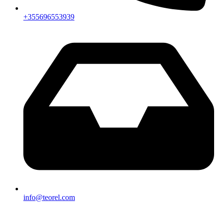
+355696553939
info@teorel.com