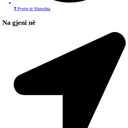
❓ Pyetje të Shpeshta
Na gjeni në