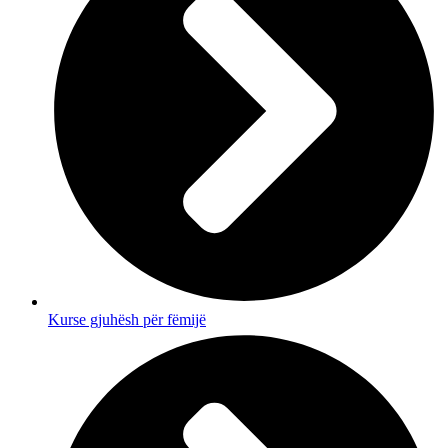
Kurse gjuhësh për fëmijë