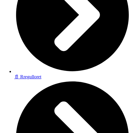
📄 Rregulloret