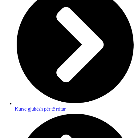
Kurse gjuhësh për të rritur