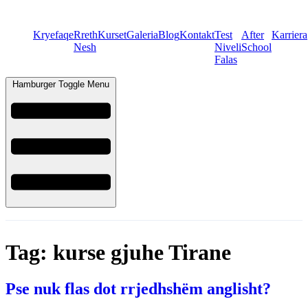
Kryefaqe
Rreth
Kurset
Galeria
Blog
Kontakt
Test
After
Karriera
Nesh
Niveli
School
Falas
Hamburger Toggle Menu
Tag:
kurse gjuhe Tirane
Pse nuk flas dot rrjedhshëm anglisht?