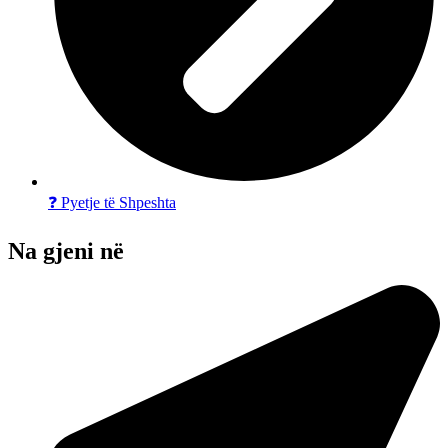
❓ Pyetje të Shpeshta
Na gjeni në