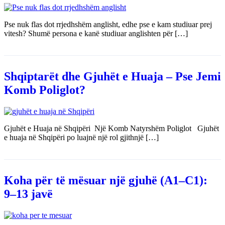
Pse nuk flas dot rrjedhshëm anglisht, edhe pse e kam studiuar prej
vitesh? Shumë persona e kanë studiuar anglishten për […]
Shqiptarët dhe Gjuhët e Huaja – Pse Jemi
Komb Poliglot?
Gjuhët e Huaja në Shqipëri Një Komb Natyrshëm Poliglot Gjuhët
e huaja në Shqipëri po luajnë një rol gjithnjë […]
Koha për të mësuar një gjuhë (A1–C1):
9–13 javë