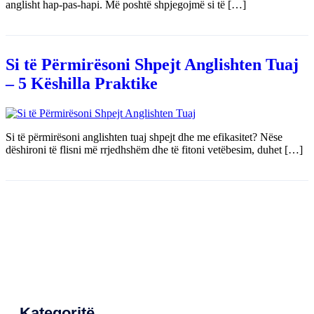
anglisht hap-pas-hapi. Më poshtë shpjegojmë si të […]
Si të Përmirësoni Shpejt Anglishten Tuaj
– 5 Këshilla Praktike
Si të përmirësoni anglishten tuaj shpejt dhe me efikasitet? Nëse
dëshironi të flisni më rrjedhshëm dhe të fitoni vetëbesim, duhet […]
Kategoritë