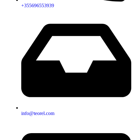
+355696553939
info@teorel.com