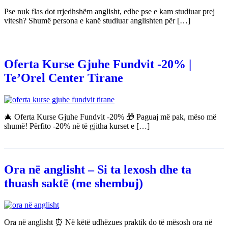
Pse nuk flas dot rrjedhshëm anglisht, edhe pse e kam studiuar prej
vitesh? Shumë persona e kanë studiuar anglishten për […]
Oferta Kurse Gjuhe Fundvit -20% |
Te’Orel Center Tirane
🎄 Oferta Kurse Gjuhe Fundvit -20% 🎁 Paguaj më pak, mëso më
shumë! Përfito -20% në të gjitha kurset e […]
Ora në anglisht – Si ta lexosh dhe ta
thuash saktë (me shembuj)
Ora në anglisht ⏰ Në këtë udhëzues praktik do të mësosh ora në