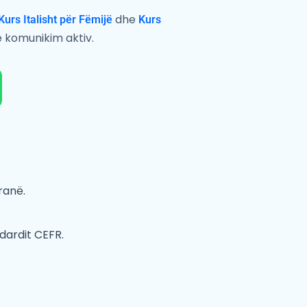
dhe
Kurs Italisht për Fëmijë
Kurs
e komunikim aktiv.
ranë.
dardit CEFR.