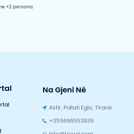
 me +2 persona.
tal
Na Gjeni Në
rtal
Astir, Pallati Eglo, Tiranë
t
+355696553939
t
info@teorel.com