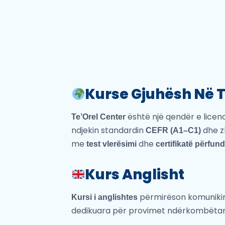
Kurse Gjuhësh Në T
është një qendër e licen
Te’Orel Center
ndjekin standardin
dhe z
CEFR (A1–C1)
me
dhe
test vlerësimi
certifikatë përfun
Kurs Anglisht
përmirëson komunikimi
Kursi i anglishtes
dedikuara për provimet ndërkombëtar