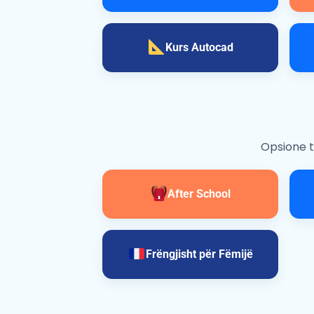
Kurs Autocad
Opsione t
After School
Frëngjisht për Fëmijë