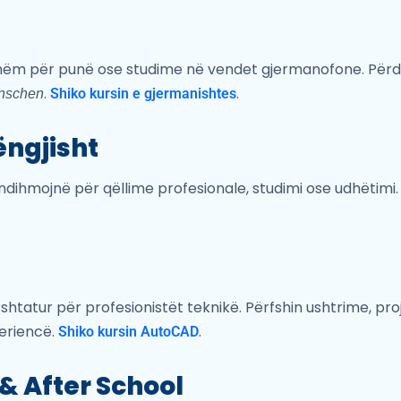
shëm për punë ose studime në vendet gjermanofone. Për
.
.
Shiko kursin e gjermanishtes
nschen
ëngjisht
ndihmojnë për qëllime profesionale, studimi ose udhëtimi
shtatur për profesionistët teknikë. Përfshin ushtrime, pr
eriencë.
.
Shiko kursin AutoCAD
& After School