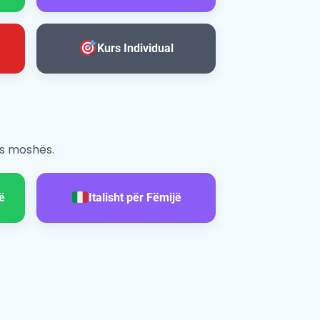
Kurs Individual
as moshës.
ë
Italisht për Fëmijë