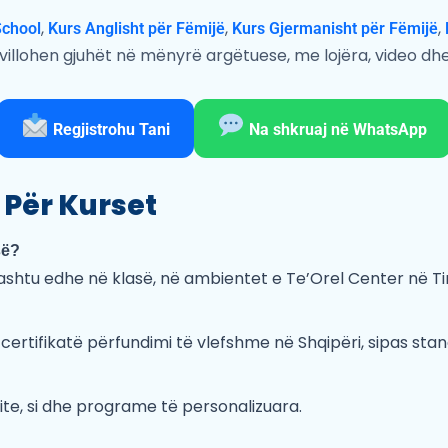
,
,
,
School
Kurs Anglisht për Fëmijë
Kurs Gjermanisht për Fëmijë
zhvillohen gjuhët në mënyrë argëtuese, me lojëra, video dh
Regjistrohu Tani
Na shkruaj në WhatsApp
 Për Kurset
së?
e ashtu edhe në klasë, në ambientet e Te’Orel Center në Ti
certifikatë përfundimi të vlefshme në Shqipëri, sipas stan
ite, si dhe programe të personalizuara.