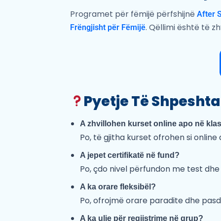
Programet për fëmijë përfshijnë
After 
. Qëllimi është të 
Frëngjisht për Fëmijë
Pyetje Të Shpeshta
A zhvillohen kurset online apo në kla
Po, të gjitha kurset ofrohen si onlin
A jepet certifikatë në fund?
Po, çdo nivel përfundon me test dhe 
A ka orare fleksibël?
Po, ofrojmë orare paradite dhe pasd
A ka ulje për regjistrime në grup?