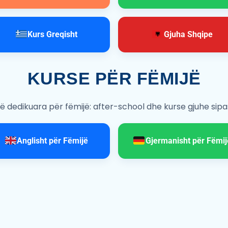
Kurs Greqisht
Gjuha Shqipe
KURSE PËR FËMIJË
ë dedikuara për fëmijë: after-school dhe kurse gjuhe sip
Anglisht për Fëmijë
Gjermanisht për Fëmij