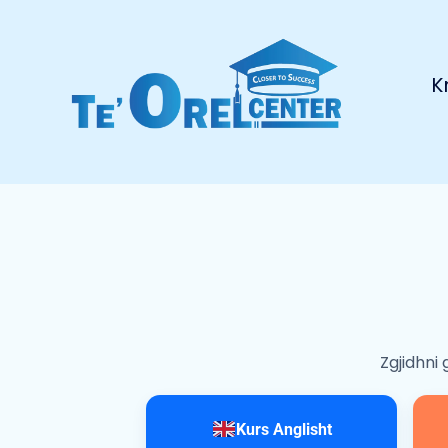
K
Zgjidhni
Kurs Anglisht