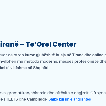
iranë – Te’Orel Center
cuar që ofron
p
kurse gjuhësh të huaja në Tiranë dhe online
hvillohen me metoda moderne, mësues profesionistë dhe o
.
dimi të vlefshme në Shqipëri
n, gramatikën, shkrimin dhe aftësitë e dëgjimit. Ofrojm
e si
dhe
.
.
Shiko kursin e anglishtes
IELTS
Cambridge