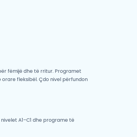
ër fëmijë dhe të rritur. Programet
rare fleksibël. Çdo nivel përfundon
ë nivelet A1–C1 dhe programe të