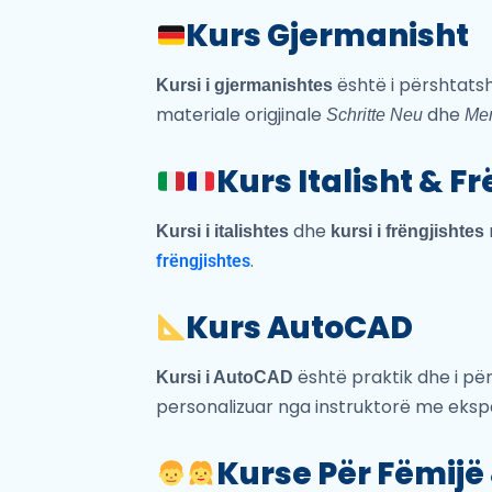
Kurs Gjermanisht
është i përshtat
Kursi i gjermanishtes
materiale origjinale
dhe
Schritte Neu
Me
Kurs Italisht & Fr
dhe
Kursi i italishtes
kursi i frëngjishtes
.
frëngjishtes
Kurs AutoCAD
është praktik dhe i për
Kursi i AutoCAD
personalizuar nga instruktorë me eksp
Kurse Për Fëmijë 