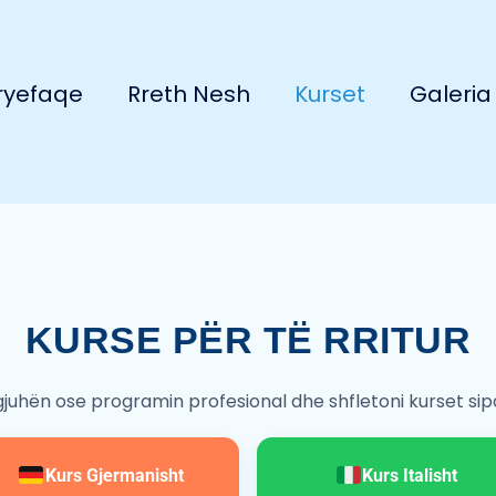
ryefaqe
Rreth Nesh
Kurset
Galeria
KURSE PËR TË RRITUR
 gjuhën ose programin profesional dhe shfletoni kurset sipas
Kurs Gjermanisht
Kurs Italisht