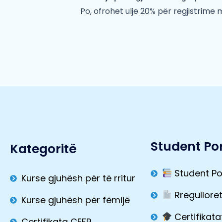
Po, ofrohet ulje 20% për regjistrime
Student Por
Kategoritë
Student Po
Kurse gjuhësh për të rritur
Rregullore
Kurse gjuhësh për fëmijë
Certifikata
Certifikata CEFR