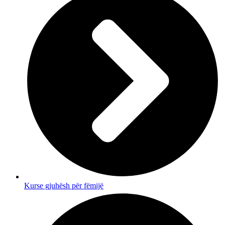
Kurse gjuhësh për fëmijë