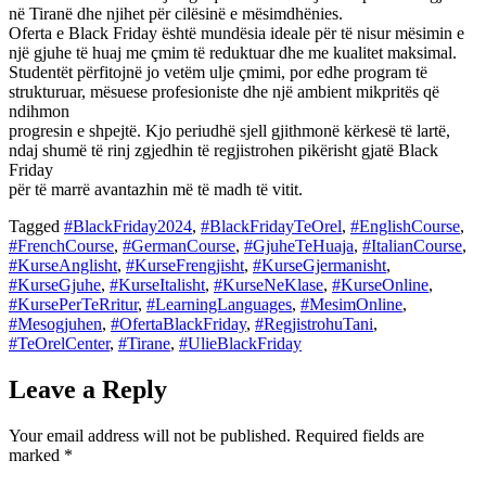
në Tiranë dhe njihet për cilësinë e mësimdhënies.
Oferta e Black Friday është mundësia ideale për të nisur mësimin e
një gjuhe të huaj me çmim të reduktuar dhe me kualitet maksimal.
Studentët përfitojnë jo vetëm ulje çmimi, por edhe program të
strukturuar, mësuese profesioniste dhe një ambient mikpritës që
ndihmon
progresin e shpejtë. Kjo periudhë sjell gjithmonë kërkesë të lartë,
ndaj shumë të rinj zgjedhin të regjistrohen pikërisht gjatë Black
Friday
për të marrë avantazhin më të madh të vitit.
Tagged
#BlackFriday2024
,
#BlackFridayTeOrel
,
#EnglishCourse
,
#FrenchCourse
,
#GermanCourse
,
#GjuheTeHuaja
,
#ItalianCourse
,
#KurseAnglisht
,
#KurseFrengjisht
,
#KurseGjermanisht
,
#KurseGjuhe
,
#KurseItalisht
,
#KurseNeKlase
,
#KurseOnline
,
#KursePerTeRritur
,
#LearningLanguages
,
#MesimOnline
,
#Mesogjuhen
,
#OfertaBlackFriday
,
#RegjistrohuTani
,
#TeOrelCenter
,
#Tirane
,
#UlieBlackFriday
Leave a Reply
Your email address will not be published.
Required fields are
marked
*