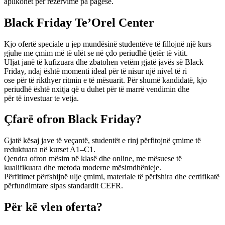
aplikohet për rezervime pa pagesë.
Black Friday Te’Orel Center
Kjo ofertë speciale u jep mundësinë studentëve të fillojnë një kurs
gjuhe me çmim më të ulët se në çdo periudhë tjetër të vitit.
Uljat janë të kufizuara dhe zbatohen vetëm gjatë javës së Black
Friday, ndaj është momenti ideal për të nisur një nivel të ri
ose për të rikthyer ritmin e të mësuarit. Për shumë kandidatë, kjo
periudhë është nxitja që u duhet për të marrë vendimin dhe
për të investuar te vetja.
Çfarë ofron Black Friday?
Gjatë kësaj jave të veçantë, studentët e rinj përfitojnë çmime të
reduktuara në kurset A1–C1.
Qendra ofron mësim në klasë dhe online, me mësuese të
kualifikuara dhe metoda moderne mësimdhënieje.
Përfitimet përfshijnë ulje çmimi, materiale të përfshira dhe certifikatë
përfundimtare sipas standardit CEFR.
Për kë vlen oferta?