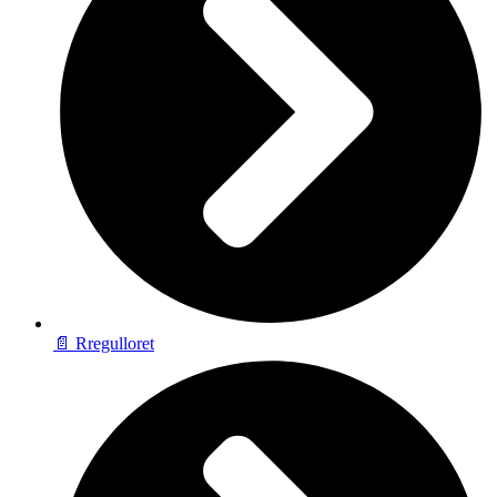
📄 Rregulloret