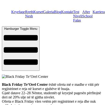
Kryefaqe
Rreth
Kurset
Galeria
Blog
Kontakt
Test
After
Karriera
Nesh
Niveli
School
Falas
Hamburger Toggle Menu
Black Friday Te’Orel Center
është oferta më e madhe e vitit për
regjistrimet e reja në kurset e gjuhëve të huaja.
Gjatë datave 22–28 Nëntor, studentët që kryejnë pagesën përfitojnë
deri në 20% ulje në të gjitha nivelet.
Oferta e Black Friday vlen vetëm për regjistrimet e reja dhe nuk