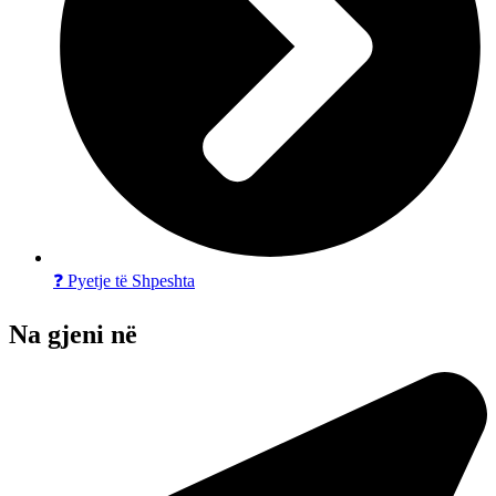
❓ Pyetje të Shpeshta
Na gjeni në