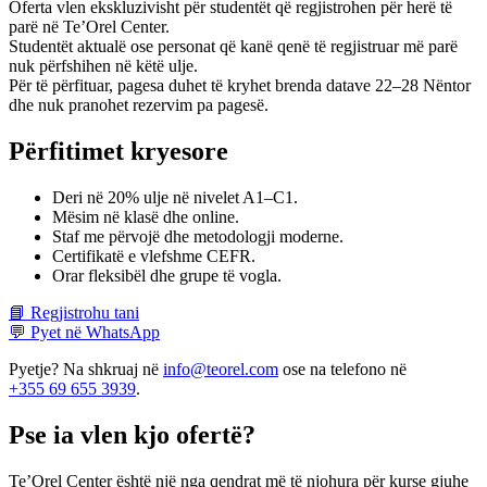
Oferta vlen ekskluzivisht për studentët që regjistrohen për herë të
parë në Te’Orel Center.
Studentët aktualë ose personat që kanë qenë të regjistruar më parë
nuk përfshihen në këtë ulje.
Për të përfituar, pagesa duhet të kryhet brenda datave 22–28 Nëntor
dhe nuk pranohet rezervim pa pagesë.
Përfitimet kryesore
Deri në 20% ulje në nivelet A1–C1.
Mësim në klasë dhe online.
Staf me përvojë dhe metodologji moderne.
Certifikatë e vlefshme CEFR.
Orar fleksibël dhe grupe të vogla.
📘 Regjistrohu tani
💬 Pyet në WhatsApp
Pyetje? Na shkruaj në
info@teorel.com
ose na telefono në
+355 69 655 3939
.
Pse ia vlen kjo ofertë?
Te’Orel Center është një nga qendrat më të njohura për kurse gjuhe