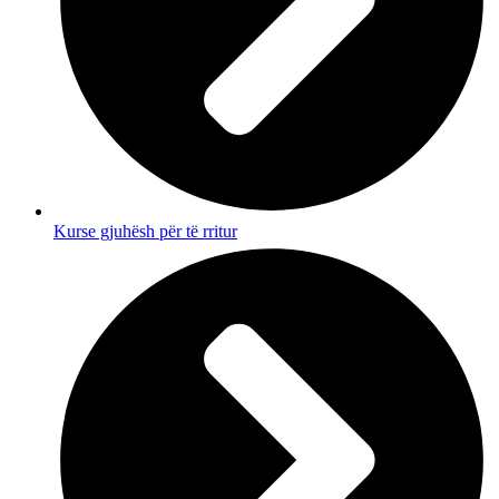
Kurse gjuhësh për të rritur