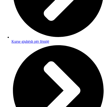
Kurse gjuhësh për fëmijë