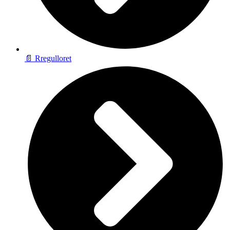
📄 Rregulloret