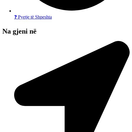
❓ Pyetje të Shpeshta
Na gjeni në