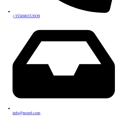
+355696553939
info@teorel.com