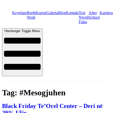
Kryefaqe
Rreth
Kurset
Galeria
Blog
Kontakt
Test
After
Karriera
Nesh
Niveli
School
Falas
Hamburger Toggle Menu
Tag:
#Mesogjuhen
Black Friday Te’Orel Center – Deri në
20% Ulje