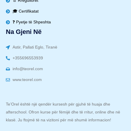
📄 Rregulloret
🎓 Certifikatat
❓ Pyetje të Shpeshta
Na Gjeni Në
Astir, Pallati Eglo, Tiranë
+355696553939
info@teorel.com
www.teorel.com
Te’Orel është një qendër kursesh për gjuhë të huaja dhe
afterschool. Ofron kurse për fëmijë dhe të rritur, online dhe në
klasë. Ju ftojmë të na vizitoni për më shumë informacion!