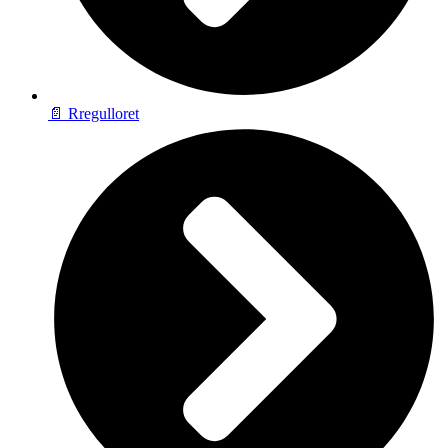
📄 Rregulloret