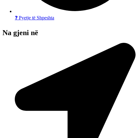
❓ Pyetje të Shpeshta
Na gjeni në