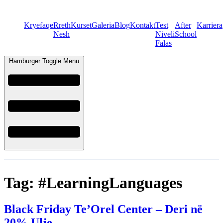
Kryefaqe
Rreth
Kurset
Galeria
Blog
Kontakt
Test
After
Karriera
Nesh
Niveli
School
Falas
Hamburger Toggle Menu
Tag:
#LearningLanguages
Black Friday Te’Orel Center – Deri në
20% Ulje