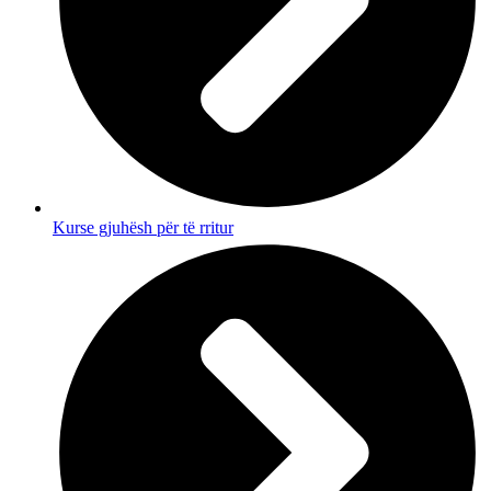
Kurse gjuhësh për të rritur