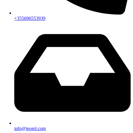
+355696553939
info@teorel.com