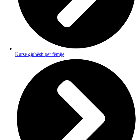
Kurse gjuhësh për fëmijë