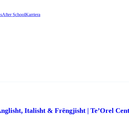
as
After School
Karriera
glisht, Italisht & Frëngjisht | Te’Orel Cen