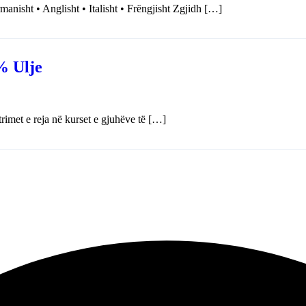
nisht • Anglisht • Italisht • Frëngjisht Zgjidh […]
% Ulje
trimet e reja në kurset e gjuhëve të […]