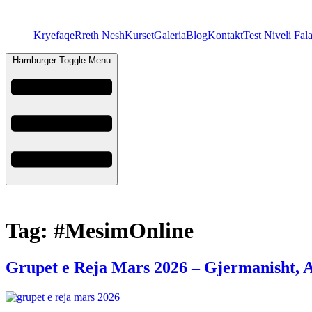
Kryefaqe
Rreth Nesh
Kurset
Galeria
Blog
Kontakt
Test Niveli Fal
Hamburger Toggle Menu
Tag:
#MesimOnline
Grupet e Reja Mars 2026 – Gjermanisht, An