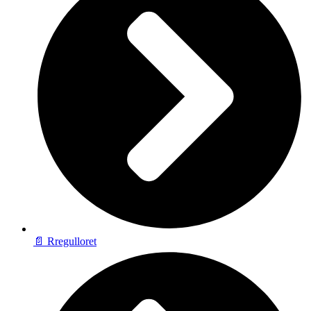
📄 Rregulloret