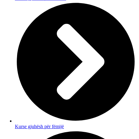
Kurse gjuhësh për fëmijë