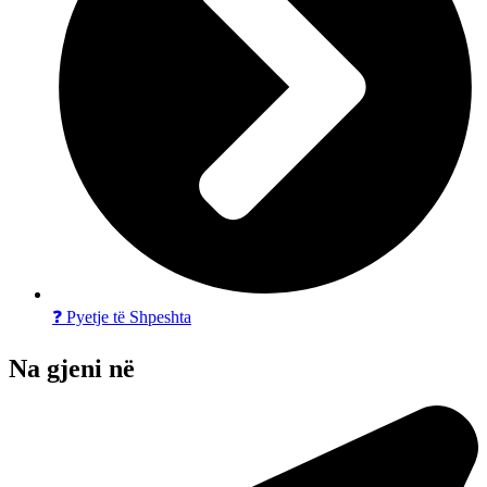
❓ Pyetje të Shpeshta
Na gjeni në