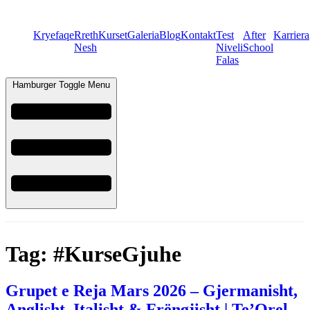
Kryefaqe
Rreth
Kurset
Galeria
Blog
Kontakt
Test
After
Karriera
Nesh
Niveli
School
Falas
Hamburger Toggle Menu
Tag:
#KurseGjuhe
Grupet e Reja Mars 2026 – Gjermanisht,
Anglisht, Italisht & Frëngjisht | Te’Orel