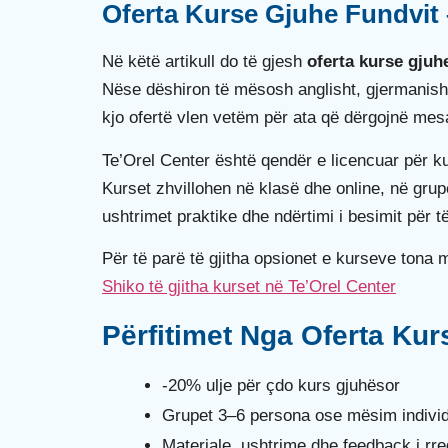
Oferta Kurse Gjuhe Fundvit 
Në këtë artikull do të gjesh
oferta kurse gjuh
Nëse dëshiron të mësosh anglisht, gjermanisht,
kjo ofertë vlen vetëm për ata që dërgojnë me
Te’Orel Center është qendër e licencuar për 
Kurset zhvillohen në klasë dhe online, në grup
ushtrimet praktike dhe ndërtimi i besimit për të
Për të parë të gjitha opsionet e kurseve tona 
Shiko të gjitha kurset në Te’Orel Center
Përfitimet Nga Oferta Kur
-20% ulje për çdo kurs gjuhësor
Grupet 3–6 persona ose mësim indivi
Materiale, ushtrime dhe feedback i rreg