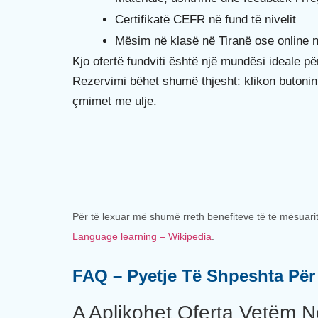
Certifikatë CEFR në fund të nivelit
Mësim në klasë në Tiranë ose online 
Kjo ofertë fundviti është një mundësi ideale për 
Rezervimi bëhet shumë thjesht: klikon butoni
çmimet me ulje.
Për të lexuar më shumë rreth benefiteve të të mësuarit
Language learning – Wikipedia
.
FAQ – Pyetje Të Shpeshta Për
A Aplikohet Oferta Vetëm 