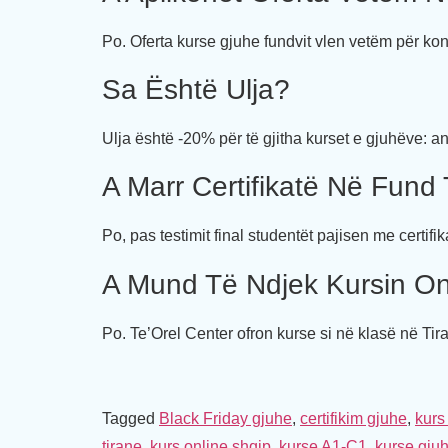
Po. Oferta kurse gjuhe fundvit vlen vetëm për ko
Sa Është Ulja?
Ulja është -20% për të gjitha kurset e gjuhëve: ang
A Marr Certifikatë Në Fund 
Po, pas testimit final studentët pajisen me certif
A Mund Të Ndjek Kursin On
Po. Te’Orel Center ofron kurse si në klasë në Ti
Tagged
Black Friday gjuhe
,
certifikim gjuhe
,
kurs
tirane
,
kurs online shqip
,
kurse A1-C1
,
kurse gju