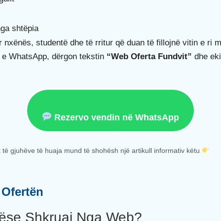
nga shtëpia
nxënës, studentë dhe të rritur që duan të fillojnë vitin e ri m
n e WhatsApp, dërgon tekstin
“Web Oferta Fundvit”
dhe eki
Rezervo vendin në WhatsApp
 të gjuhëve të huaja mund të shohësh një artikull informativ këtu
 Ofertën
Nëse Shkruaj Nga Web?