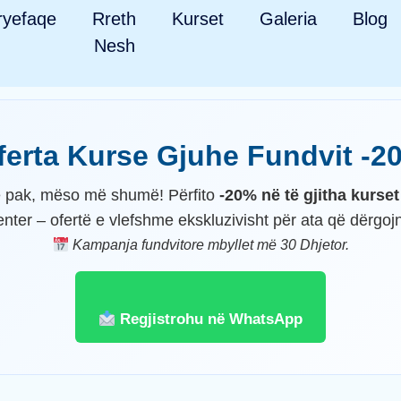
ryefaqe
Rreth
Kurset
Galeria
Blog
Nesh
erta Kurse Gjuhe Fundvit -
 pak, mëso më shumë! Përfito
-20% në të gjitha kurse
nter – ofertë e vlefshme ekskluzivisht për ata që dërg
Kampanja fundvitore mbyllet më 30 Dhjetor.
Regjistrohu në WhatsApp