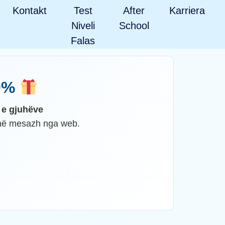
Kontakt
Test
After
Karriera
Niveli
School
Falas
20%
t e gjuhëve
ojnë mesazh nga web.