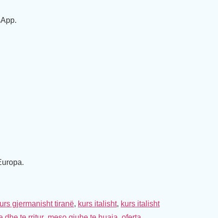
sApp.
Europa.
urs gjermanisht tiranë
,
kurs italisht
,
kurs italisht
 dhe te rritur
,
meso gjuhe te huaja
,
oferta