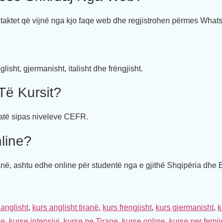
ntaktet që vijnë nga kjo faqe web dhe regjistrohen përmes What
lisht, gjermanisht, italisht dhe frëngjisht.
Të Kursit?
ikatë sipas niveleve CEFR.
line?
ranë, ashtu edhe online për studentë nga e gjithë Shqipëria dhe 
 anglisht
,
kurs anglisht tiranë
,
kurs frengjisht
,
kurs gjermanisht
,
k
he
,
kurse intensivi
,
kurse ne Tirane
,
kurse online
,
kurse per femije