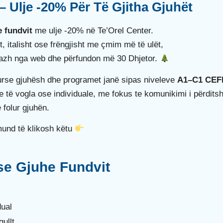
– Ulje -20% Për Të Gjitha Gjuhët
e fundvit
me ulje -20% në Te’Orel Center.
 italisht ose frëngjisht me çmim më të ulët,
sazh nga web dhe përfundon më 30 Dhjetor.
kurse gjuhësh dhe programet janë sipas niveleve
A1–C1 CEF
e të vogla ose individuale, me fokus te komunikimi i përdits
 folur gjuhën.
mund të klikosh këtu
se Gjuhe Fundvit
dual
ullt