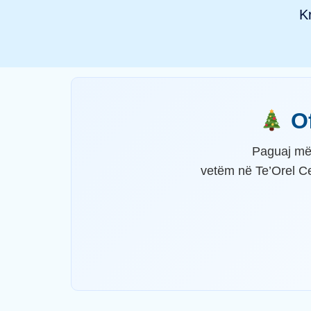
K
Of
Paguaj më
vetëm në Te’Orel Ce