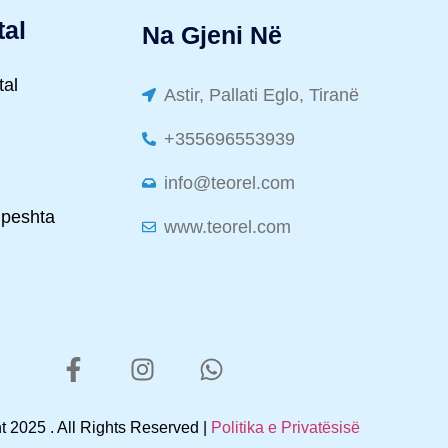
tal
Na Gjeni Në
tal
Astir, Pallati Eglo, Tiranë
+355696553939
info@teorel.com
hpeshta
www.teorel.com
 2025 . All Rights Reserved |
Politika e Privatësisë