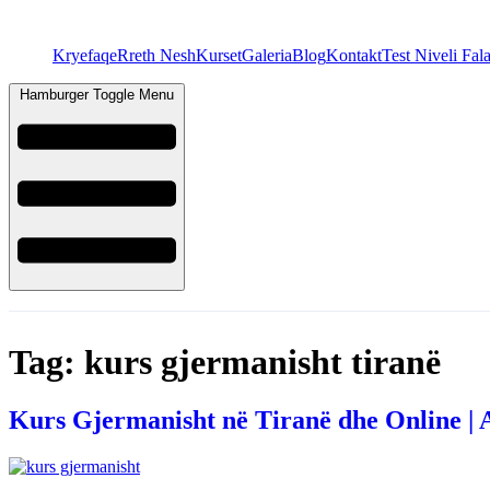
Kryefaqe
Rreth Nesh
Kurset
Galeria
Blog
Kontakt
Test Niveli Fal
Hamburger Toggle Menu
Tag:
kurs gjermanisht tiranë
Kurs Gjermanisht në Tiranë dhe Online | A