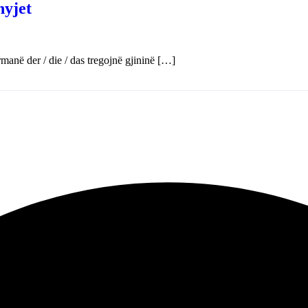
nyjet
ermanë der / die / das tregojnë gjininë […]