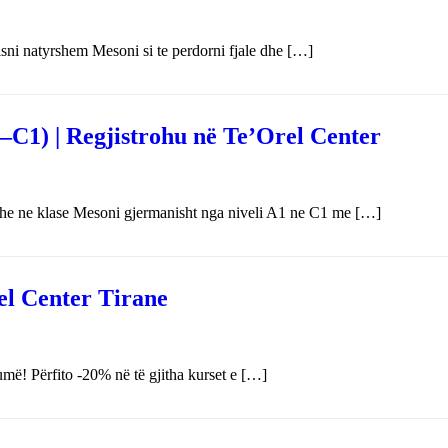
isni natyrshem Mesoni si te perdorni fjale dhe […]
C1) | Regjistrohu në Te’Orel Center
dhe ne klase Mesoni gjermanisht nga niveli A1 ne C1 me […]
el Center Tirane
ë! Përfito -20% në të gjitha kurset e […]