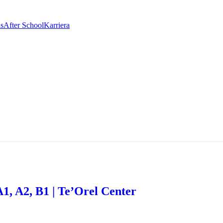
as
After School
Karriera
1, A2, B1 | Te’Orel Center