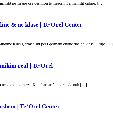
anisht në Tiranë ose dëshiron të mësosh gjermanisht online, […]
ine & në klasë | Te’Orel Center
tudime Kurs gjermanisht për Gjermani online dhe në klasë. Grupe […
nikim real | Te’Orel
za ne komunikim real Ke mbaruar A1 por ende nuk […]
tyrshem | Te’Orel Center