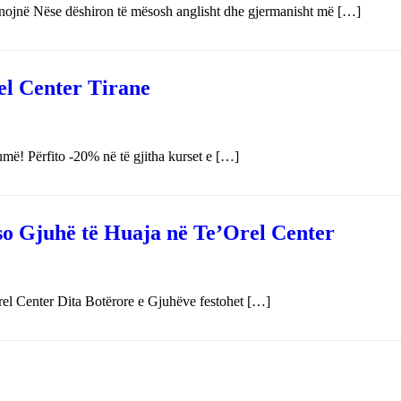
onojnë Nëse dëshiron të mësosh anglisht dhe gjermanisht më […]
el Center Tirane
ë! Përfito -20% në të gjitha kurset e […]
so Gjuhë të Huaja në Te’Orel Center
el Center Dita Botërore e Gjuhëve festohet […]