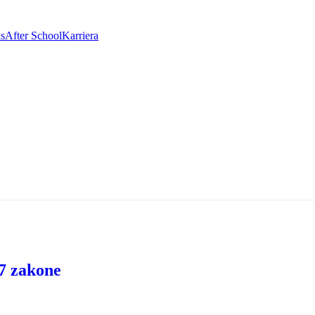
as
After School
Karriera
 7 zakone