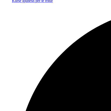
Kurse gjuhësh për të rritur