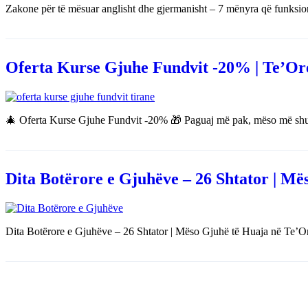
Zakone për të mësuar anglisht dhe gjermanisht – 7 mënyra që funksi
Oferta Kurse Gjuhe Fundvit -20% | Te’Or
🎄 Oferta Kurse Gjuhe Fundvit -20% 🎁 Paguaj më pak, mëso më shum
Dita Botërore e Gjuhëve – 26 Shtator | Më
Dita Botërore e Gjuhëve – 26 Shtator | Mëso Gjuhë të Huaja në Te’Or