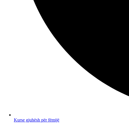
Kurse gjuhësh për fëmijë