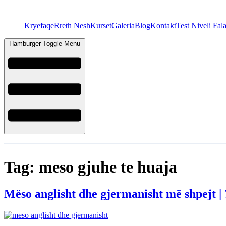
Kryefaqe
Rreth Nesh
Kurset
Galeria
Blog
Kontakt
Test Niveli Fal
Hamburger Toggle Menu
Tag:
meso gjuhe te huaja
Mëso anglisht dhe gjermanisht më shpejt |