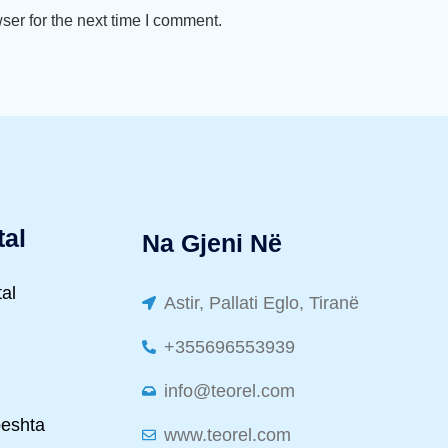
ser for the next time I comment.
tal
Na Gjeni Në
tal
Astir, Pallati Eglo, Tiranë
+355696553939
info@teorel.com
peshta
www.teorel.com