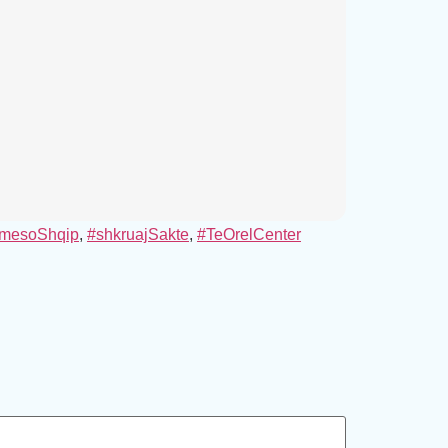
mesoShqip
,
#shkruajSakte
,
#TeOrelCenter