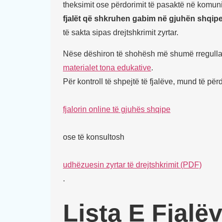
theksimit ose përdorimit të pasaktë në komun
fjalët që shkruhen gabim në gjuhën shqip
të sakta sipas drejtshkrimit zyrtar.
Nëse dëshiron të shohësh më shumë rregulla 
materialet tona edukative
.
Për kontroll të shpejtë të fjalëve, mund të pë
fjalorin online të gjuhës shqipe
ose të konsultosh
udhëzuesin zyrtar të drejtshkrimit (PDF)
.
Lista E Fjal