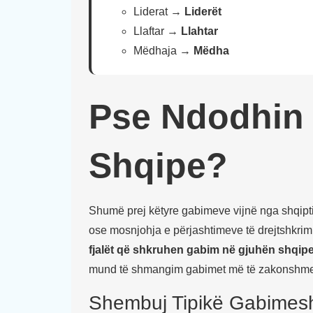
Liderat →
Liderët
Llaftar →
Llahtar
Mëdhaja →
Mëdha
Pse Ndodhin
Shqipe?
Shumë prej këtyre gabimeve vijnë nga shqiptimi
ose mosnjohja e përjashtimeve të drejtshkrim
fjalët që shkruhen gabim në gjuhën shqip
mund të shmangim gabimet më të zakonshme
Shembuj Tipikë Gabimesh