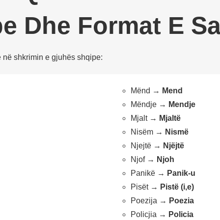
e Dhe Format E Sa
në shkrimin e gjuhës shqipe:
Mënd →
Mend
Mëndje →
Mendje
Mjalt →
Mjaltë
Nisëm →
Nismë
Njejtë →
Njëjtë
Njof →
Njoh
Panikë →
Panik-u
Pisët →
Pistë (i,e)
Poezija →
Poezia
Policjia →
Policia