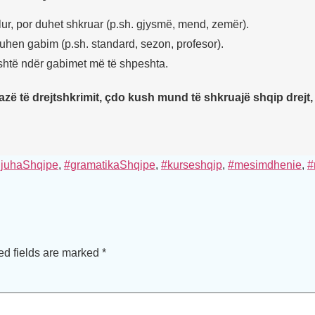
lur, por duhet shkruar (p.sh. gjysmë, mend, zemër).
uhen gabim (p.sh. standard, sezon, profesor).
 është ndër gabimet më të shpeshta.
zë të drejtshkrimit, çdo kush mund të shkruajë shqip drejt,
juhaShqipe
,
#gramatikaShqipe
,
#kurseshqip
,
#mesimdhenie
,
#
ed fields are marked
*