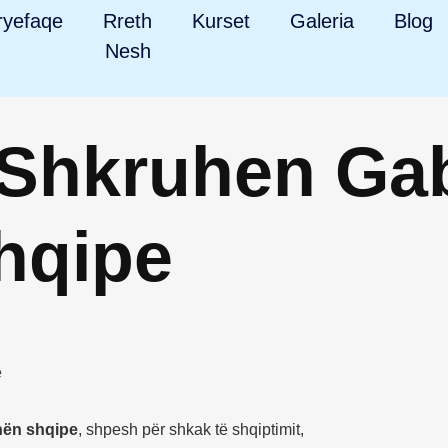
ryefaqe
Rreth
Kurset
Galeria
Blog
Nesh
ë Shkruhen Ga
hqipe
hën shqipe
, shpesh për shkak të shqiptimit,