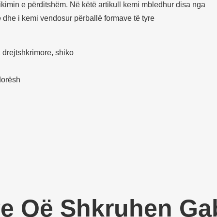
ikimin e përditshëm. Në këtë artikull kemi mbledhur disa nga
e
dhe i kemi vendosur përballë formave të tyre
drejtshkrimore, shiko
rdorësh
ëve Që Shkruhen G