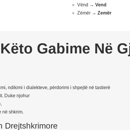
Vënd →
Vend
Zëmër →
Zemër
 Këto Gabime Në G
, ndikimi i dialekteve, përdorimi i shpejtë në tastierë
it. Duke njohur
e
,
 në shkrim.
 Drejtshkrimore