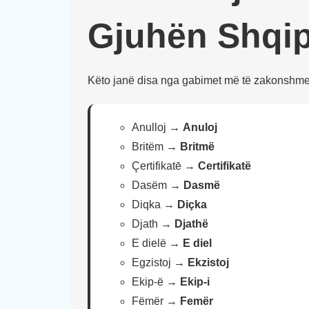
Gjuhën Shqip
Këto janë disa nga gabimet më të zakonshme 
Anulloj →
Anuloj
Britëm →
Britmë
Çertifikatē →
Certifikatë
Dasëm →
Dasmë
Diqka →
Diçka
Djath →
Djathë
E dielë →
E diel
Egzistoj →
Ekzistoj
Ekip-ë →
Ekip-i
Fëmër →
Femër