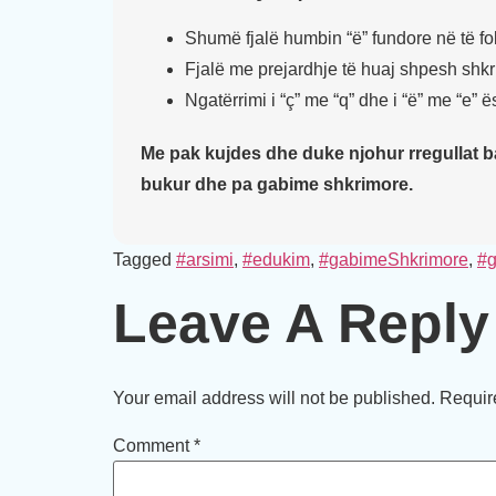
Shumë fjalë humbin “ë” fundore në të fo
Fjalë me prejardhje të huaj shpesh shkr
Ngatërrimi i “ç” me “q” dhe i “ë” me “e”
Me pak kujdes dhe duke njohur rregullat ba
bukur dhe pa gabime shkrimore.
Tagged
#arsimi
,
#edukim
,
#gabimeShkrimore
,
#g
Leave A Reply
Your email address will not be published.
Requir
Comment
*