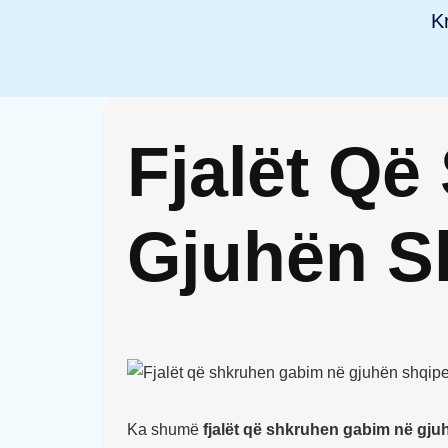
K
Fjalët Q
Gjuhën S
Ka shumë
fjalët që shkruhen gabim në gju