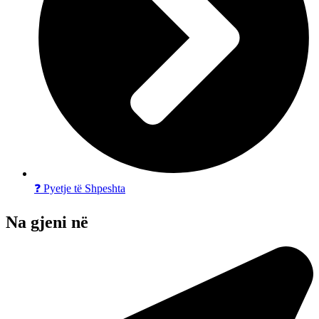
❓ Pyetje të Shpeshta
Na gjeni në