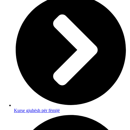
Kurse gjuhësh për fëmijë