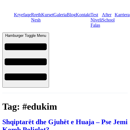
Kryefaqe
Rreth
Kurset
Galeria
Blog
Kontakt
Test
After
Karriera
Nesh
Niveli
School
Falas
Hamburger Toggle Menu
Tag:
#edukim
Shqiptarët dhe Gjuhët e Huaja – Pse Jemi
Komb Poliglot?