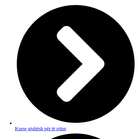
Kurse gjuhësh për të rritur