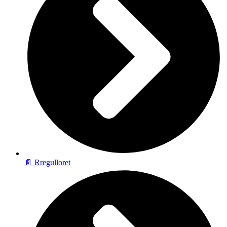
📄 Rregulloret