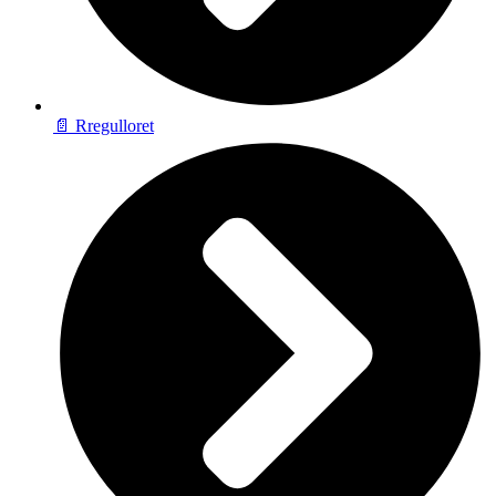
📄 Rregulloret