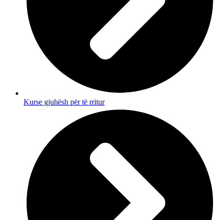
Kurse gjuhësh për të rritur