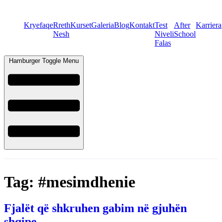
Kryefaqe
Rreth
Kurset
Galeria
Blog
Kontakt
Test
After
Karriera
Nesh
Niveli
School
Falas
Hamburger Toggle Menu
Tag:
#mesimdhenie
Fjalët që shkruhen gabim në gjuhën
shqipe