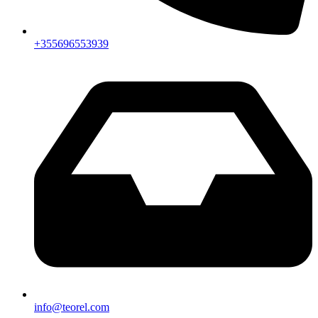
+355696553939
info@teorel.com