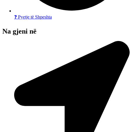
❓ Pyetje të Shpeshta
Na gjeni në