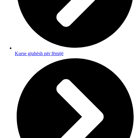
Kurse gjuhësh për fëmijë