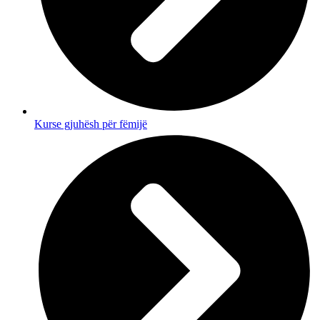
Kurse gjuhësh për fëmijë