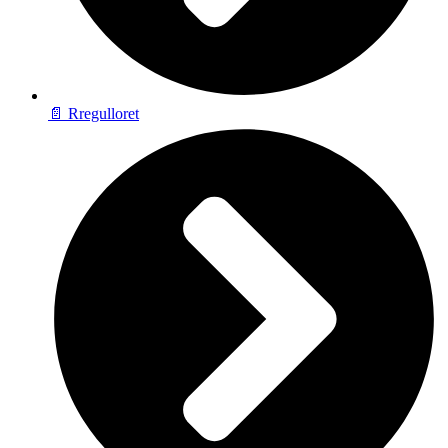
📄 Rregulloret