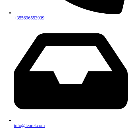
+355696553939
info@teorel.com