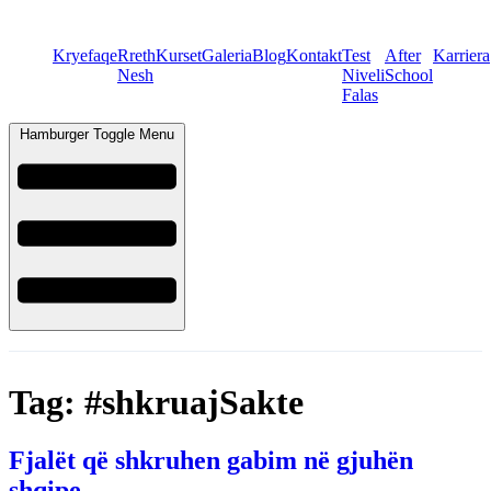
Kryefaqe
Rreth
Kurset
Galeria
Blog
Kontakt
Test
After
Karriera
Nesh
Niveli
School
Falas
Hamburger Toggle Menu
Tag:
#shkruajSakte
Fjalët që shkruhen gabim në gjuhën
shqipe