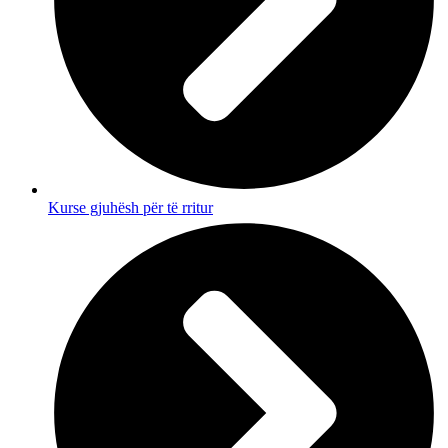
Kurse gjuhësh për të rritur