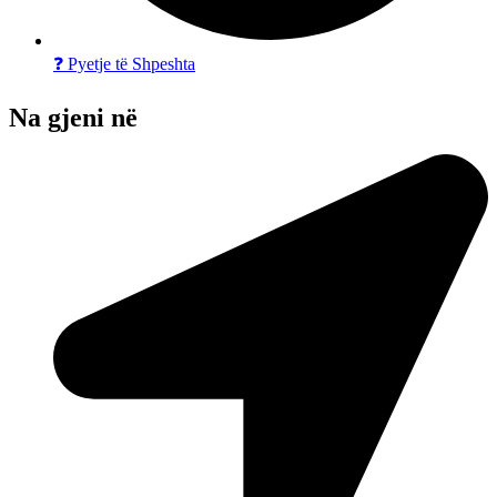
❓ Pyetje të Shpeshta
Na gjeni në