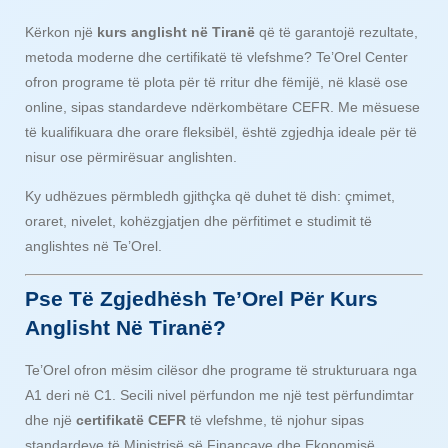
Kërkon një
kurs anglisht në Tiranë
që të garantojë rezultate,
metoda moderne dhe certifikatë të vlefshme? Te’Orel Center
ofron programe të plota për të rritur dhe fëmijë, në klasë ose
online, sipas standardeve ndërkombëtare CEFR. Me mësuese
të kualifikuara dhe orare fleksibël, është zgjedhja ideale për të
nisur ose përmirësuar anglishten.
Ky udhëzues përmbledh gjithçka që duhet të dish: çmimet,
oraret, nivelet, kohëzgjatjen dhe përfitimet e studimit të
anglishtes në Te’Orel.
Pse Të Zgjedhësh Te’Orel Për Kurs
Anglisht Në Tiranë?
Te’Orel ofron mësim cilësor dhe programe të strukturuara nga
A1 deri në C1. Secili nivel përfundon me një test përfundimtar
dhe një
certifikatë CEFR
të vlefshme, të njohur sipas
standardeve të Ministrisë së Financave dhe Ekonomisë.