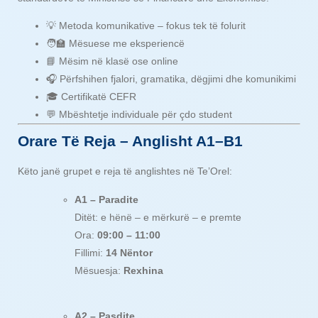
💡 Metoda komunikative – fokus tek të folurit
🧑‍🏫 Mësuese me eksperiencë
📘 Mësim në klasë ose online
🎧 Përfshihen fjalori, gramatika, dëgjimi dhe komunikimi
🎓 Certifikatë CEFR
💬 Mbështetje individuale për çdo student
Orare Të Reja – Anglisht A1–B1
Këto janë grupet e reja të anglishtes në Te’Orel:
A1 – Paradite
Ditët: e hënë – e mërkurë – e premte
Ora:
09:00 – 11:00
Fillimi:
14 Nëntor
Mësuesja:
Rexhina
A2 – Pasdite