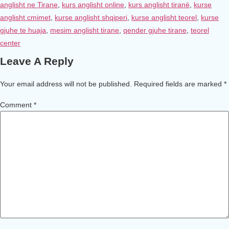
anglisht ne Tirane
,
kurs anglisht online
,
kurs anglisht tiranë
,
kurse
anglisht cmimet
,
kurse anglisht shqiperi
,
kurse anglisht teorel
,
kurse
gjuhe te huaja
,
mesim anglisht tirane
,
qender gjuhe tirane
,
teorel
center
Leave A Reply
Your email address will not be published.
Required fields are marked
*
Comment
*