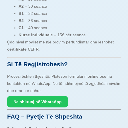
A2
– 30 seanca
B1
– 32 seanca
B2
– 36 seanca
C1
– 40 seanca
Kurse individuale
– 15€ për seancë
Çdo nivel mbyllet me një provim përfundimtar dhe lëshohet
certifikatë CEFR
.
Si Të Regjistrohesh?
Procesi është i thjeshtë. Plotëson formularin online ose na
kontakton në WhatsApp. Ne të ndihmojmë të zgjedhësh nivelin
dhe orarin e duhur.
Na shkruaj në WhatsApp
FAQ – Pyetje Të Shpeshta