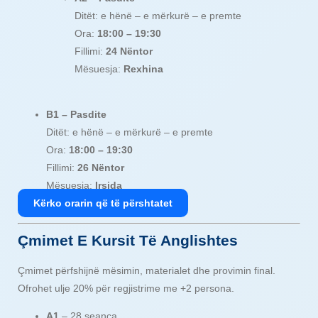
Ditët: e hënë – e mërkurë – e premte
Ora:
18:00 – 19:30
Fillimi:
24 Nëntor
Mësuesja:
Rexhina
B1 – Pasdite
Ditët: e hënë – e mërkurë – e premte
Ora:
18:00 – 19:30
Fillimi:
26 Nëntor
Mësuesja:
Irsida
Kërko orarin që të përshtatet
Çmimet E Kursit Të Anglishtes
Çmimet përfshijnë mësimin, materialet dhe provimin final.
Ofrohet ulje 20% për regjistrime me +2 persona.
A1
– 28 seanca