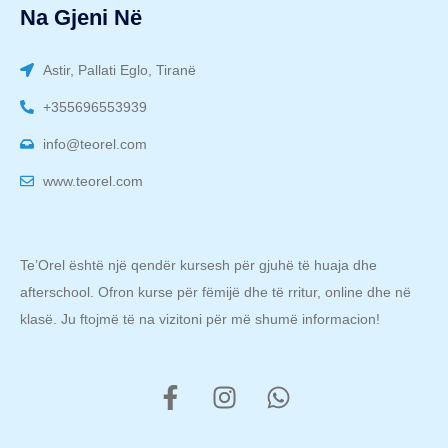
Na Gjeni Në
Astir, Pallati Eglo, Tiranë
+355696553939
info@teorel.com
www.teorel.com
Te’Orel është një qendër kursesh për gjuhë të huaja dhe
afterschool. Ofron kurse për fëmijë dhe të rritur, online dhe në
klasë. Ju ftojmë të na vizitoni për më shumë informacion!