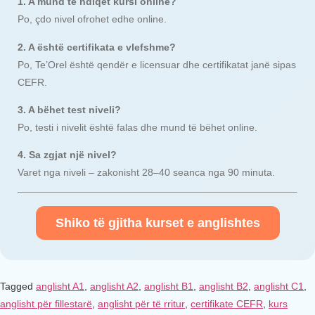
1. A mund të ndiqet kursi online?
Po, çdo nivel ofrohet edhe online.
2. A është certifikata e vlefshme?
Po, Te’Orel është qendër e licensuar dhe certifikatat janë sipas
CEFR.
3. A bëhet test niveli?
Po, testi i nivelit është falas dhe mund të bëhet online.
4. Sa zgjat një nivel?
Varet nga niveli – zakonisht 28–40 seanca nga 90 minuta.
Shiko të gjitha kurset e anglishtes
Tagged
anglisht A1
,
anglisht A2
,
anglisht B1
,
anglisht B2
,
anglisht C1
,
anglisht për fillestarë
,
anglisht për të rritur
,
certifikate CEFR
,
kurs