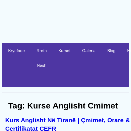
Kryefaqe
Rreth
Kurset
Galeria
Blog
K
Nesh
Tag:
Kurse Anglisht Cmimet
Kurs Anglisht Në Tiranë | Çmimet, Orare &
Certifikatat CEFR