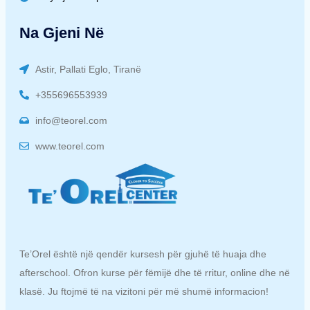
Na Gjeni Në
Astir, Pallati Eglo, Tiranë
+355696553939
info@teorel.com
www.teorel.com
Te’Orel është një qendër kursesh për gjuhë të huaja dhe
afterschool. Ofron kurse për fëmijë dhe të rritur, online dhe në
klasë. Ju ftojmë të na vizitoni për më shumë informacion!