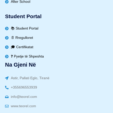
After School
Student Portal
📚 Student Portal
📄 Rregulloret
🎓 Certifikatat
❓ Pyetje të Shpeshta
Na Gjeni Në
Astir, Pallati Eglo, Tiranë
+355696553939
info@teorel.com
www.teorel.com