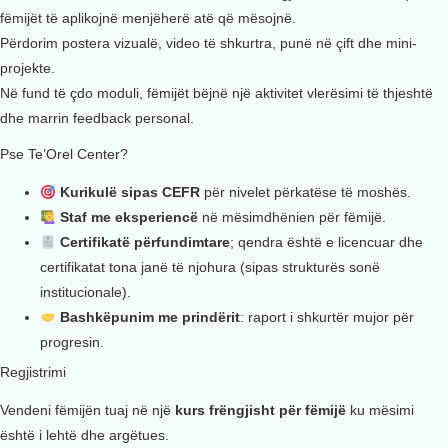
fëmijët të aplikojnë menjëherë atë që mësojnë.
Përdorim postera vizualë, video të shkurtra, punë në çift dhe mini-
projekte.
Në fund të çdo moduli, fëmijët bëjnë një aktivitet vlerësimi të thjeshtë
dhe marrin feedback personal.
Pse Te’Orel Center?
Kurikulë sipas CEFR
për nivelet përkatëse të moshës.
Staf me eksperiencë
në mësimdhënien për fëmijë.
Certifikatë përfundimtare
; qendra është e licencuar dhe
certifikatat tona janë të njohura (sipas strukturës sonë
institucionale).
Bashkëpunim me prindërit
: raport i shkurtër mujor për
progresin.
Regjistrimi
Vendeni fëmijën tuaj në një
kurs frëngjisht për fëmijë
ku mësimi
është i lehtë dhe argëtues.