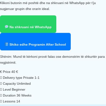
Klikoni butonin më poshtë dhe na shkruani në WhatsApp për t’ju
sugjeruar grupin dhe orarin ideal.
Na shkruani në WhatsApp
Shiko edhe Programin After School
Shënim:
Mund të kërkoni provë falas ose demonstrim të shkurtër para
regjistrimit.
€
Price
40 €
Delivery type
Private 1-1
Capacity
Unlimited
Level
Beginner
Duration
36 Weeks
Lessons
14