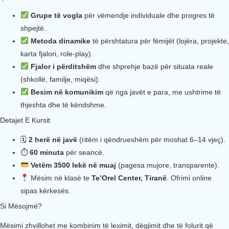
Grupe të vogla
për vëmendje individuale dhe progres të
shpejtë.
Metoda dinamike
të përshtatura për fëmijët (lojëra, projekte,
karta fjalori, role-play).
Fjalor i përditshëm
dhe shprehje bazë për situata reale
(shkollë, familje, miqësi).
Besim në komunikim
që nga javët e para, me ushtrime të
thjeshta dhe të këndshme.
Detajet E Kursit
🗓
2 herë në javë
(ritëm i qëndrueshëm për moshat 6–14 vjeç).
⏱
60 minuta
për seancë.
Vetëm 3500 lekë në muaj
(pagesa mujore, transparente).
Mësim në klasë te
Te’Orel Center, Tiranë
. Ofrimi online
sipas kërkesës.
Si Mësojmë?
Mësimi zhvillohet me kombinim të leximit, dëgjimit dhe të folurit që