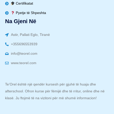
Certifikatat
Pyetje të Shpeshta
Na Gjeni Në
Astir, Pallati Eglo, Tiranë
+355696553939
info@teorel.com
www.teorel.com
Te’Orel është një qendër kursesh për gjuhë të huaja dhe
afterschool. Ofron kurse për fëmijë dhe të rritur, online dhe në
klasë. Ju ftojmë të na vizitoni për më shumë informacion!