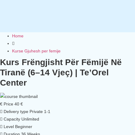
Home
Kurse Gjuhesh per femije
Kurs Frëngjisht Për Fëmijë Në
Tiranë (6–14 Vjeç) | Te’Orel
Center
€
Price
40 €
Delivery type
Private 1-1
Capacity
Unlimited
Level
Beginner
Duration
36 Weeks