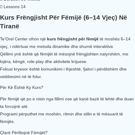
Lessons
14
Kurs Frëngjisht Për Fëmijë (6–14 Vjeç) Në
Tiranë
Te’Orel Center ofron një
kurs frëngjisht për fëmijë
të moshës 6–14
vjeç, i ndërtuar me metoda dinamike dhe shumë interaktive.
Qëllimi ynë është që fëmijët të mësojnë frëngjishten natyrshëm, me
lojëra, këngë, role-play dhe aktivitete krijuese.
Fokusi kryesor është komunikimi i thjeshtë, fjalori i përditshëm dhe
vetëbesimi në të folur.
Për Kë Është Ky Kurs?
Për fëmijë që po e nisin nga fillimi ose që kanë bazë të lehtë dhe duan
ta forcojnë atë.
Programi përputhet me moshën, ritmin dhe stilin e të mësuarit të
fëmijës.
Çfarë Përfitojnë Fëmijët?