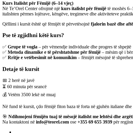
Kurs Italisht për Fëmijë (6–14 vjeç)
Në Te’Orel Center ofrojmë një
kurs italisht për fëmijë
të moshës 6–1
italishten përmes lojërave, këngëve, tregimeve dhe aktiviteteve praktik
Qëllimi i kursit është që fëmijët të përvetësojnë
fjalorin bazë dhe af
Pse të zgjidhni këtë kurs?
✅
Grupe të vogla
– për vëmendje individuale dhe progres të shpejtë
✅
Metoda dinamike e të përshtatshme për fëmijë
– mësim që i bën 
✅
Rritje e vetëbesimit në komunikim
– fëmijët mësojnë të shprehen
Detaje të kursit
📅 2 herë në javë
⏳ 60 minuta për seancë
💰 Vetëm 3500 lekë në muaj
Në fund të kursit, çdo fëmijë fiton baza të forta në gjuhën italiane dh
🎯
Ndihmojeni fëmijën tuaj të mësojë italisht me lehtësi dhe argët
Na kontaktoni në
info@teorel.com
ose
+355 69 655 3939
për regjis