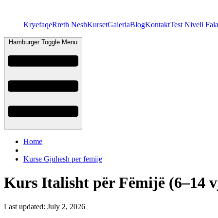
Kryefaqe
Rreth Nesh
Kurset
Galeria
Blog
Kontakt
Test Niveli Fal
Hamburger Toggle Menu
Home
Kurse Gjuhesh per femije
Kurs Italisht për Fëmijë (6–14 v
Last updated: July 2, 2026