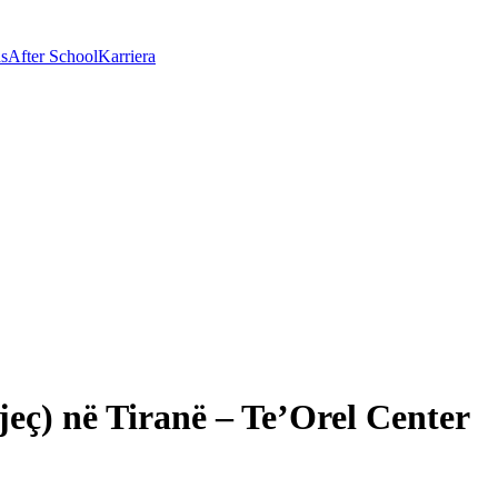
as
After School
Karriera
jeç) në Tiranë – Te’Orel Center