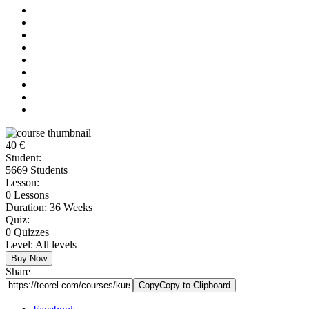
40 €
Student:
5669 Students
Lesson:
0 Lessons
Duration:
36 Weeks
Quiz:
0 Quizzes
Level:
All levels
Buy Now
Share
Copy
Copy to Clipboard