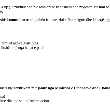
4 vjeç, i zhvilluar në një ambient të këndshëm dhe miqësor. Mësimi bë
e.
tësitë komunikuese
në gjuhën italiane, duke fituar siguri dhe kënaqësi 
fëmijët aktivë gjatë orës
 lirshëm që nga hapat e parë
e merr një
certifikatë të njohur nga Ministria e Financave dhe Ekon
im!
trime dhe më shumë informacion.