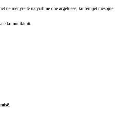
het në mënyrë të natyrshme dhe argëtuese, ku fëmijët mësojnë
gjatë komunikimit.
omisë
.