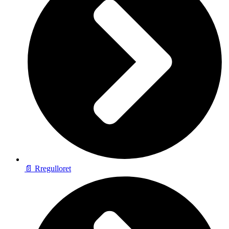
📄 Rregulloret