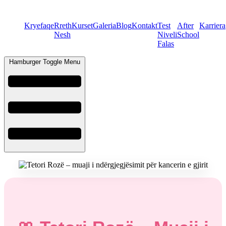
Kryefaqe
Rreth
Kurset
Galeria
Blog
Kontakt
Test
After
Karriera
Nesh
Niveli
School
Falas
Hamburger Toggle Menu