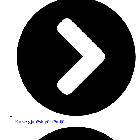
Kurse gjuhësh për fëmijë