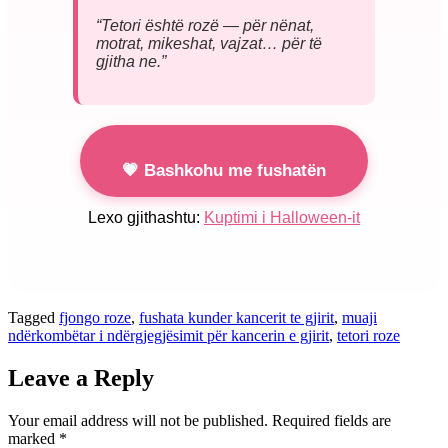
“Tetori është rozë — për nënat,
motrat, mikeshat, vajzat… për të
gjitha ne.”
💗 Bashkohu me fushatën
Lexo gjithashtu:
Kuptimi i Halloween-it
Tagged
fjongo roze
,
fushata kunder kancerit te gjirit
,
muaji
ndërkombëtar i ndërgjegjësimit për kancerin e gjirit
,
tetori roze
Leave a Reply
Your email address will not be published.
Required fields are
marked
*