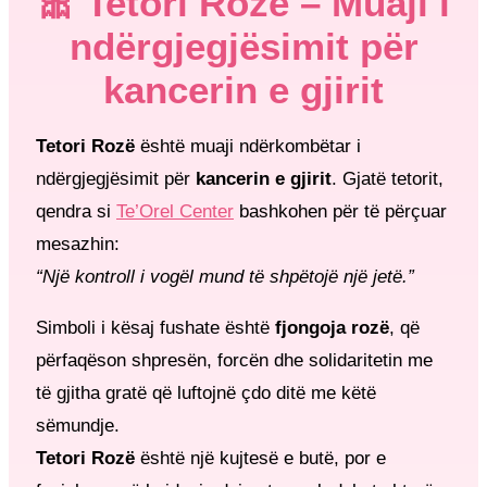
🎀 Tetori Rozë – Muaji i
ndërgjegjësimit për
kancerin e gjirit
Tetori Rozë
është muaji ndërkombëtar i
ndërgjegjësimit për
kancerin e gjirit
. Gjatë tetorit,
qendra si
Te’Orel Center
bashkohen për të përçuar
mesazhin:
“Një kontroll i vogël mund të shpëtojë një jetë.”
Simboli i kësaj fushate është
fjongoja rozë
, që
përfaqëson shpresën, forcën dhe solidaritetin me
të gjitha gratë që luftojnë çdo ditë me këtë
sëmundje.
Tetori Rozë
është një kujtesë e butë, por e