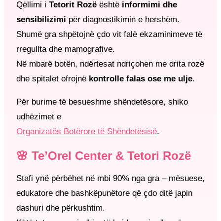
Qëllimi i
Tetorit Rozë
është
informimi dhe
sensibilizimi
për diagnostikimin e hershëm.
Shumë gra shpëtojnë çdo vit falë ekzaminimeve të
rregullta dhe mamografive.
Në mbarë botën, ndërtesat ndriçohen me drita rozë
dhe spitalet ofrojnë
kontrolle falas ose me ulje
.
Për burime të besueshme shëndetësore, shiko
udhëzimet e
Organizatës Botërore të Shëndetësisë
.
🌸 Te’Orel Center & Tetori Rozë
Stafi ynë përbëhet në mbi 90% nga gra – mësuese,
edukatore dhe bashkëpunëtore që çdo ditë japin
dashuri dhe përkushtim.