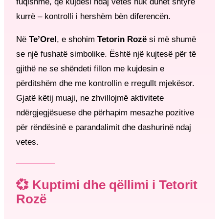
fuqishme, që kujdesi ndaj vetes nuk duhet shtyrë
kurrë – kontrolli i hershëm bën diferencën.
Në
Te’Orel
, e shohim
Tetorin Rozë
si më shumë
se një fushatë simbolike. Është një kujtesë për të
gjithë ne se shëndeti fillon me kujdesin e
përditshëm dhe me kontrollin e rregullt mjekësor.
Gjatë këtij muaji, ne zhvillojmë aktivitete
ndërgjegjësuese dhe përhapim mesazhe pozitive
për rëndësinë e parandalimit dhe dashurinë ndaj
vetes.
💞 Kuptimi dhe qëllimi i Tetorit
Rozë