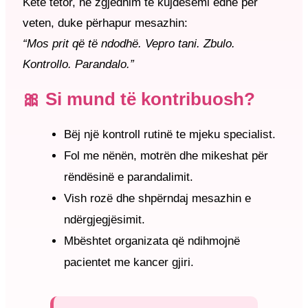
Këtë tetor, ne zgjedhim të kujdesemi edhe për
veten, duke përhapur mesazhin:
“Mos prit që të ndodhë. Vepro tani. Zbulo.
Kontrollo. Parandalo.”
🎀 Si mund të kontribuosh?
Bëj një kontroll rutinë te mjeku specialist.
Fol me nënën, motrën dhe mikeshat për
rëndësinë e parandalimit.
Vish rozë dhe shpërndaj mesazhin e
ndërgjegjësimit.
Mbështet organizata që ndihmojnë
pacientet me kancer gjiri.