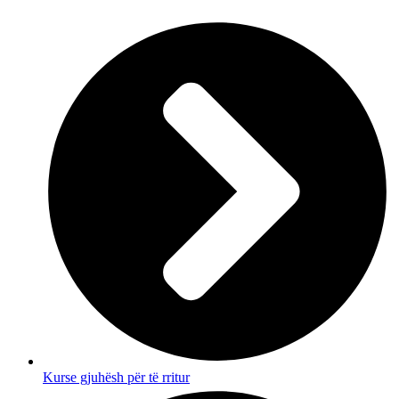
Kurse gjuhësh për të rritur