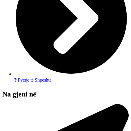
❓ Pyetje të Shpeshta
Na gjeni në