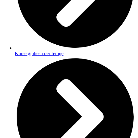
Kurse gjuhësh për fëmijë