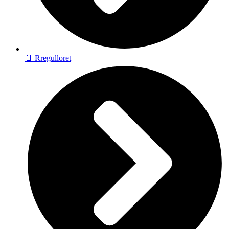
📄 Rregulloret