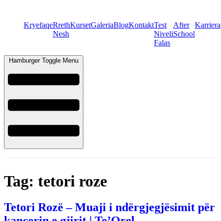
Kryefaqe
Rreth
Kurset
Galeria
Blog
Kontakt
Test
After
Karriera
Nesh
Niveli
School
Falas
Hamburger Toggle Menu
Tag:
tetori roze
Tetori Rozë – Muaji i ndërgjegjësimit për
kancerin e gjirit | Te’Orel