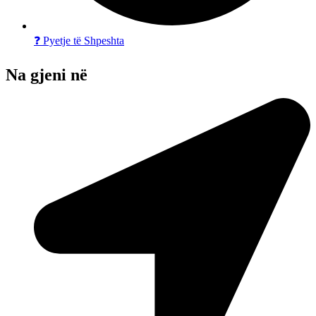
❓ Pyetje të Shpeshta
Na gjeni në