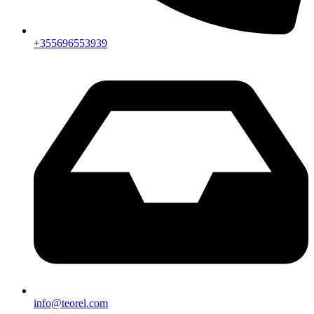
+355696553939
info@teorel.com