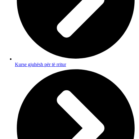
Kurse gjuhësh për të rritur