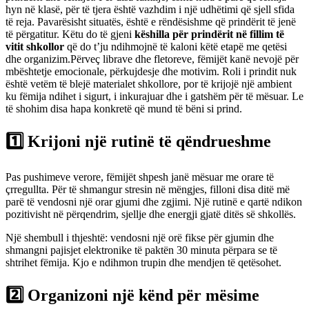
hyn në klasë, për të tjera është vazhdim i një udhëtimi që sjell sfida
të reja. Pavarësisht situatës, është e rëndësishme që prindërit të jenë
të përgatitur. Këtu do të gjeni
këshilla për prindërit në fillim të
vitit shkollor
që do t’ju ndihmojnë të kaloni këtë etapë me qetësi
dhe organizim.Përveç librave dhe fletoreve, fëmijët kanë nevojë për
mbështetje emocionale, përkujdesje dhe motivim. Roli i prindit nuk
është vetëm të blejë materialet shkollore, por të krijojë një ambient
ku fëmija ndihet i sigurt, i inkurajuar dhe i gatshëm për të mësuar. Le
të shohim disa hapa konkretë që mund të bëni si prind.
1️⃣ Krijoni një rutinë të qëndrueshme
Pas pushimeve verore, fëmijët shpesh janë mësuar me orare të
çrregullta. Për të shmangur stresin në mëngjes, filloni disa ditë më
parë të vendosni një orar gjumi dhe zgjimi. Një rutinë e qartë ndikon
pozitivisht në përqendrim, sjellje dhe energji gjatë ditës së shkollës.
Një shembull i thjeshtë: vendosni një orë fikse për gjumin dhe
shmangni pajisjet elektronike të paktën 30 minuta përpara se të
shtrihet fëmija. Kjo e ndihmon trupin dhe mendjen të qetësohet.
2️⃣ Organizoni një kënd për mësime