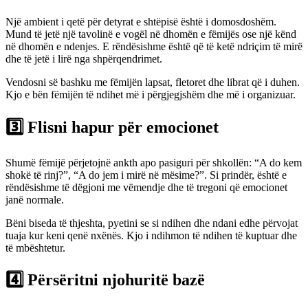
Një ambient i qetë për detyrat e shtëpisë është i domosdoshëm.
Mund të jetë një tavolinë e vogël në dhomën e fëmijës ose një kënd
në dhomën e ndenjes. E rëndësishme është që të ketë ndriçim të mirë
dhe të jetë i lirë nga shpërqendrimet.
Vendosni së bashku me fëmijën lapsat, fletoret dhe librat që i duhen.
Kjo e bën fëmijën të ndihet më i përgjegjshëm dhe më i organizuar.
3️⃣ Flisni hapur për emocionet
Shumë fëmijë përjetojnë ankth apo pasiguri për shkollën: “A do kem
shokë të rinj?”, “A do jem i mirë në mësime?”. Si prindër, është e
rëndësishme të dëgjoni me vëmendje dhe të tregoni që emocionet
janë normale.
Bëni biseda të thjeshta, pyetini se si ndihen dhe ndani edhe përvojat
tuaja kur keni qenë nxënës. Kjo i ndihmon të ndihen të kuptuar dhe
të mbështetur.
4️⃣ Përsëritni njohuritë bazë