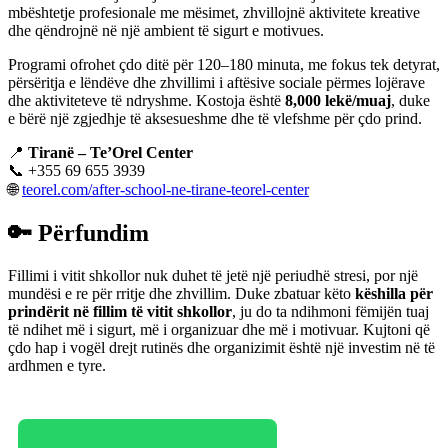
mbështetje profesionale me mësimet, zhvillojnë aktivitete kreative
dhe qëndrojnë në një ambient të sigurt e motivues.
Programi ofrohet çdo ditë për 120–180 minuta, me fokus tek detyrat,
përsëritja e lëndëve dhe zhvillimi i aftësive sociale përmes lojërave
dhe aktiviteteve të ndryshme. Kostoja është
8,000 lekë/muaj
, duke
e bërë një zgjedhje të aksesueshme dhe të vlefshme për çdo prind.
📍
Tiranë – Te’Orel Center
📞 +355 69 655 3939
🌐
teorel.com/after-school-ne-tirane-teorel-center
🔑 Përfundim
Fillimi i vitit shkollor nuk duhet të jetë një periudhë stresi, por një
mundësi e re për rritje dhe zhvillim. Duke zbatuar këto
këshilla për
prindërit në fillim të vitit shkollor
, ju do ta ndihmoni fëmijën tuaj
të ndihet më i sigurt, më i organizuar dhe më i motivuar. Kujtoni që
çdo hap i vogël drejt rutinës dhe organizimit është një investim në të
ardhmen e tyre.