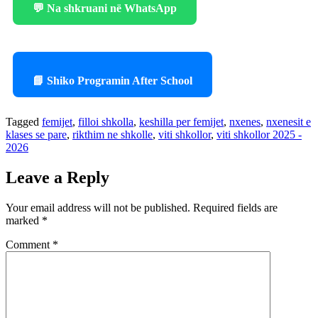
💬 Na shkruani në WhatsApp
📘 Shiko Programin After School
Tagged
femijet
,
filloi shkolla
,
keshilla per femijet
,
nxenes
,
nxenesit e
klases se pare
,
rikthim ne shkolle
,
viti shkollor
,
viti shkollor 2025 -
2026
Leave a Reply
Your email address will not be published.
Required fields are
marked
*
Comment
*