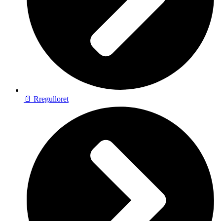
📄 Rregulloret