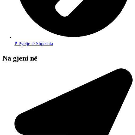
❓ Pyetje të Shpeshta
Na gjeni në