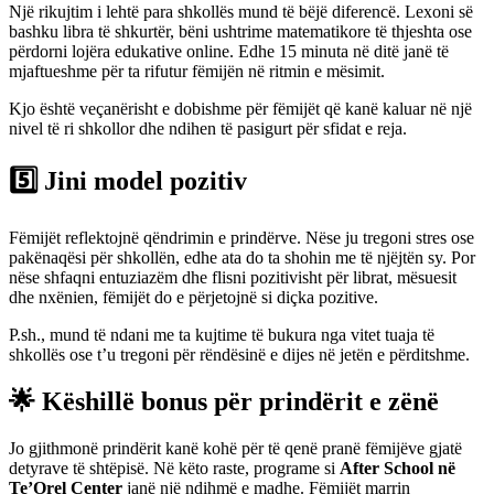
Një rikujtim i lehtë para shkollës mund të bëjë diferencë. Lexoni së
bashku libra të shkurtër, bëni ushtrime matematikore të thjeshta ose
përdorni lojëra edukative online. Edhe 15 minuta në ditë janë të
mjaftueshme për ta rifutur fëmijën në ritmin e mësimit.
Kjo është veçanërisht e dobishme për fëmijët që kanë kaluar në një
nivel të ri shkollor dhe ndihen të pasigurt për sfidat e reja.
5️⃣ Jini model pozitiv
Fëmijët reflektojnë qëndrimin e prindërve. Nëse ju tregoni stres ose
pakënaqësi për shkollën, edhe ata do ta shohin me të njëjtën sy. Por
nëse shfaqni entuziazëm dhe flisni pozitivisht për librat, mësuesit
dhe nxënien, fëmijët do e përjetojnë si diçka pozitive.
P.sh., mund të ndani me ta kujtime të bukura nga vitet tuaja të
shkollës ose t’u tregoni për rëndësinë e dijes në jetën e përditshme.
🌟 Këshillë bonus për prindërit e zënë
Jo gjithmonë prindërit kanë kohë për të qenë pranë fëmijëve gjatë
detyrave të shtëpisë. Në këto raste, programe si
After School në
Te’Orel Center
janë një ndihmë e madhe. Fëmijët marrin