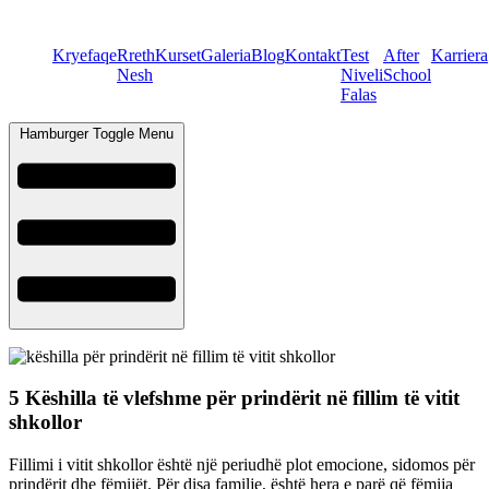
Kryefaqe
Rreth
Kurset
Galeria
Blog
Kontakt
Test
After
Karriera
Nesh
Niveli
School
Falas
Hamburger Toggle Menu
5 Këshilla të vlefshme për prindërit në fillim të vitit
shkollor
Fillimi i vitit shkollor është një periudhë plot emocione, sidomos për
prindërit dhe fëmijët. Për disa familje, është hera e parë që fëmija