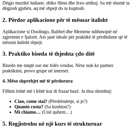
Dëgjo muzikë italiane, shiko filma dhe lexo artikuj. Sa më shumë ta
dëgjosh gjuhën, aq më shpejt do ta kuptosh.
2. Përdor aplikacione për të mësuar italisht
Aplikacione si Duolingo, Babbel dhe Memrise ndihmojnë në
zgjerimin e fjalorit. Ato janë ideale për praktikë të përditshme që të
mësoni italisht shpejt.
3. Praktiko biseda të thjeshta çdo ditë
Bisedo me miqtë ose me folës vendas. Nëse nuk ke partner
praktikimi, provo grupe në internet.
4. Mëso shprehjet më të përdorura
Fillimi është më i lehtë kur di frazat bazë. Ja disa shembuj:
Ciao, come stai?
(Përshëndetje, si je?)
Quanto costa?
(Sa kushton?)
Mi chiamo…
(Unë quhem…)
5. Regjistrohu në një kurs të strukturuar
Si të
mësosh italisht shpejt