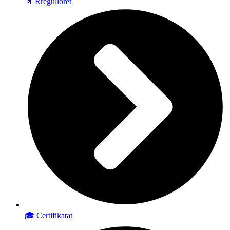
📄 Rregulloret
🎓 Certifikatat