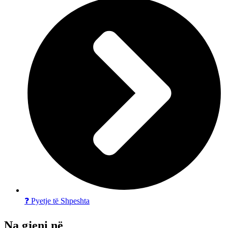
❓ Pyetje të Shpeshta
Na gjeni në