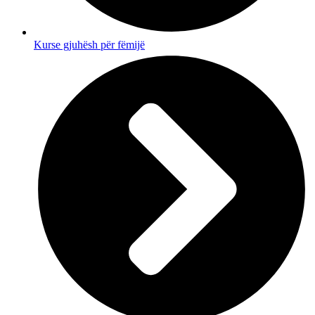
Kurse gjuhësh për fëmijë