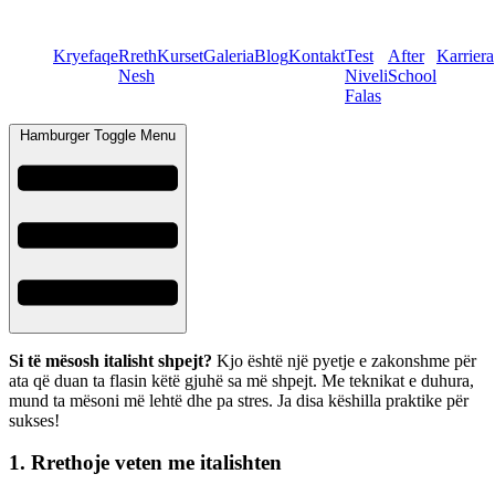
Kryefaqe
Rreth
Kurset
Galeria
Blog
Kontakt
Test
After
Karriera
Nesh
Niveli
School
Falas
Hamburger Toggle Menu
Si të mësosh italisht shpejt?
Kjo është një pyetje e zakonshme për
ata që duan ta flasin këtë gjuhë sa më shpejt. Me teknikat e duhura,
mund ta mësoni më lehtë dhe pa stres. Ja disa këshilla praktike për
sukses!
1. Rrethoje veten me italishten