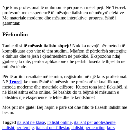
Një kurs profesional të ndihmon të përparosh më shpejt. Në
Teorel
,
profesorët me eksperiencë të mësojnë italishten në mënyrë efektive.
Me materiale moderne dhe mësime interaktive, progresi është i
garantuar.
Përfundim
Tani e di
si të mësosh italisht shpejt
! Nuk ka nevojë për metoda të
komplikuara apo vite të tëra studimi. Mjafton të përdorësh strategjitë
e duhura dhe të jesh i qëndrueshëm në praktikë. Ekspozohu ndaj
gjuhës çdo ditë, përdor aplikacione dhe përfshi biseda të thjeshta në
rutinën tënde.
Për të arritur rezultate më të mira, regjistrohu në një kurs profesional.
Në
Teorel
, ke mundësinë të mësosh me profesorë të kualifikuar,
metoda moderne dhe materiale cilësore. Kurset tona janë fleksibël, si
në klasë ashtu edhe online. Së bashku do ta bëjmë të mësuarin e
italishtes një eksperiencë të lehtë dhe të këndshme!
Mos prit më gjatë! Bëj hapin e parë sot dhe fillo të flasësh italisht me
besim.
Tagged
italisht ne klase
,
italisht online
,
italisht per adoleshente
,
italisht per femije
,
italisht per fillestar
,
italisht per te rritur
,
kurs