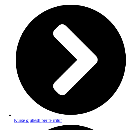
Kurse gjuhësh për të rritur