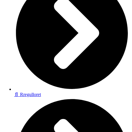
📄 Rregulloret