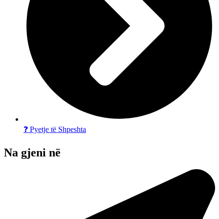
❓ Pyetje të Shpeshta
Na gjeni në