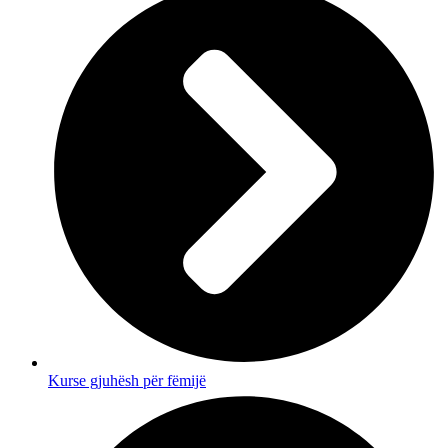
Kurse gjuhësh për fëmijë