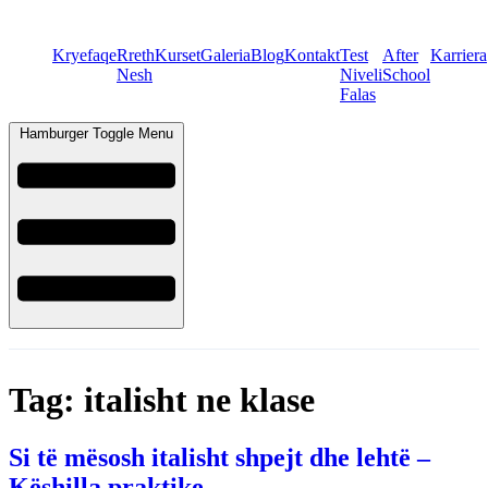
Kryefaqe
Rreth
Kurset
Galeria
Blog
Kontakt
Test
After
Karriera
Nesh
Niveli
School
Falas
Hamburger Toggle Menu
Tag:
italisht ne klase
Si të mësosh italisht shpejt dhe lehtë –
Këshilla praktike