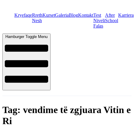
Kryefaqe
Rreth
Kurset
Galeria
Blog
Kontakt
Test
After
Karriera
Nesh
Niveli
School
Falas
Hamburger Toggle Menu
Tag:
vendime të zgjuara Vitin e
Ri