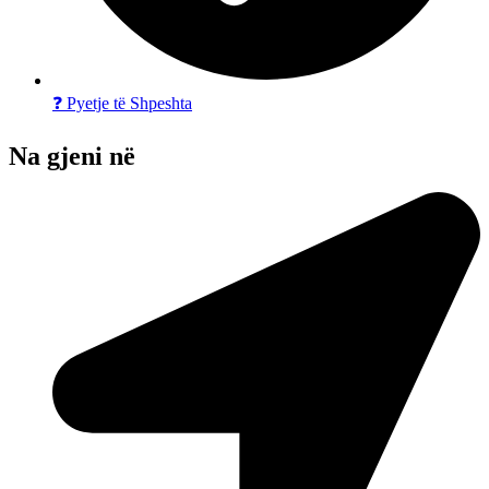
❓ Pyetje të Shpeshta
Na gjeni në