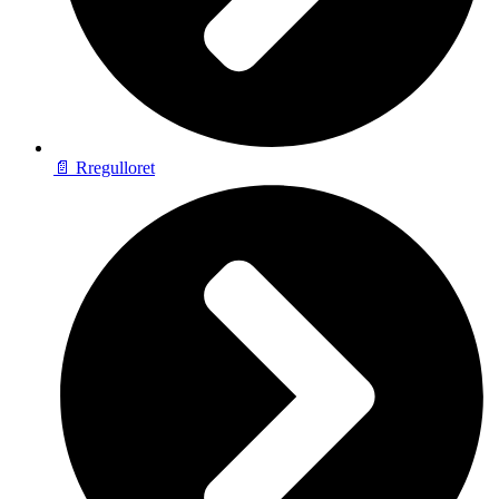
📄 Rregulloret