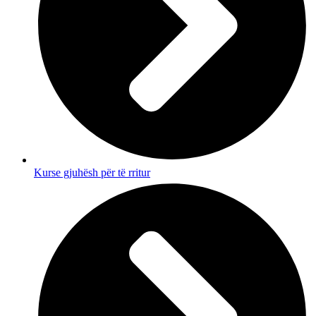
Kurse gjuhësh për të rritur