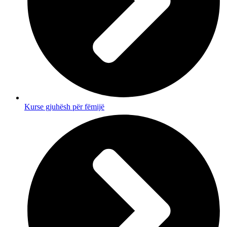
Kurse gjuhësh për fëmijë