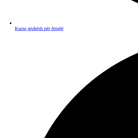
Kurse gjuhësh për fëmijë