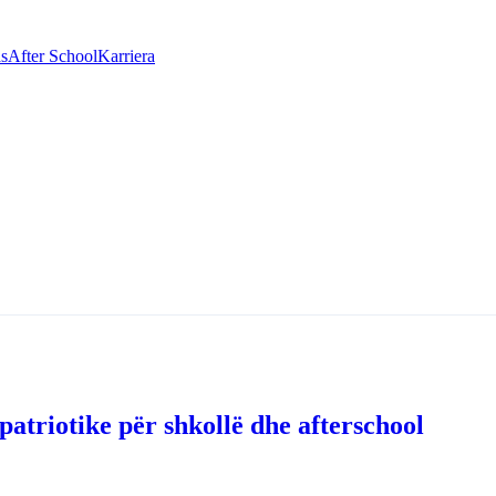
as
After School
Karriera
 patriotike për shkollë dhe afterschool