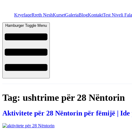
Kryefaqe
Rreth Nesh
Kurset
Galeria
Blog
Kontakt
Test Niveli Fal
Hamburger Toggle Menu
Tag:
ushtrime për 28 Nëntorin
Aktivitete për 28 Nëntorin për fëmijë | Ide