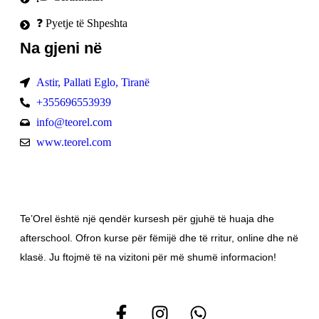
❓ Pyetje të Shpeshta
Na gjeni në
Astir, Pallati Eglo, Tiranë
+355696553939
info@teorel.com
www.teorel.com
Te’Orel është një qendër kursesh për gjuhë të huaja dhe
afterschool. Ofron kurse për fëmijë dhe të rritur, online dhe në
klasë. Ju ftojmë të na vizitoni për më shumë informacion!