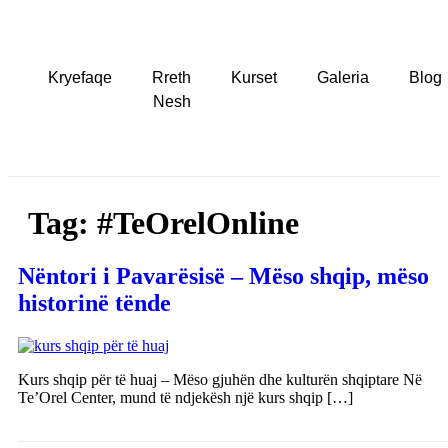
Kryefaqe
Rreth
Kurset
Galeria
Blog
Nesh
Tag:
#TeOrelOnline
Nëntori i Pavarësisë – Mëso shqip, mëso
historinë tënde
Kurs shqip për të huaj – Mëso gjuhën dhe kulturën shqiptare Në
Te’Orel Center, mund të ndjekësh një kurs shqip […]