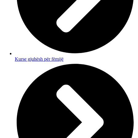
Kurse gjuhësh për fëmijë