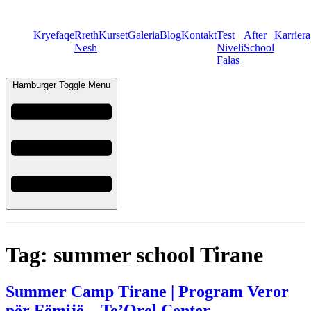
Kryefaqe
Rreth
Kurset
Galeria
Blog
Kontakt
Test
After
Karriera
Nesh
Niveli
School
Falas
Hamburger Toggle Menu
Tag:
summer school Tirane
Summer Camp Tirane | Program Veror
për Fëmijë – Te’Orel Center