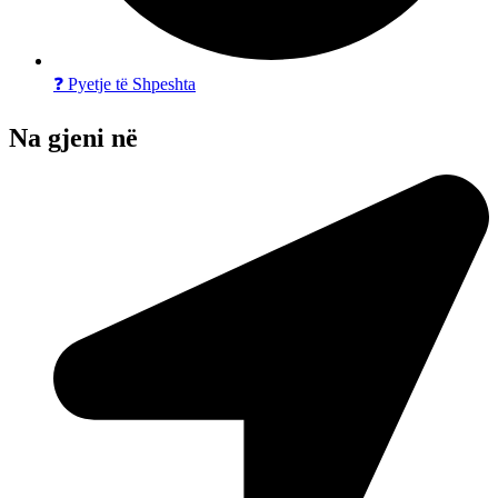
❓ Pyetje të Shpeshta
Na gjeni në