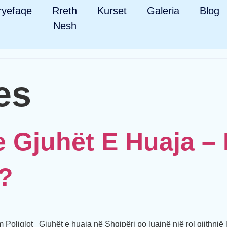
ryefaqe
Rreth
Kurset
Galeria
Blog
Nesh
es
e Gjuhët E Huaja –
?
oliglot Gjuhët e huaja në Shqipëri po luajnë një rol gjithnjë 