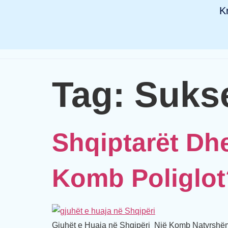
K
Tag:
Suks
Shqiptarët Dh
Komb Poliglot
Gjuhët e Huaja në Shqipëri Një Komb Natyrshëm P