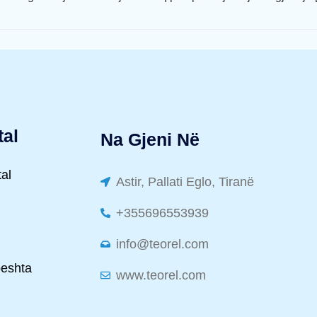
tal
Na Gjeni Në
tal
Astir, Pallati Eglo, Tiranë
+355696553939
info@teorel.com
peshta
www.teorel.com