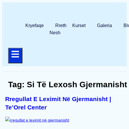
Kryefaqe
Rreth
Kurset
Galeria
Bl
Nesh
Hamburger Toggle Menu
Tag:
Si Të Lexosh Gjermanisht
Rregullat E Leximit Në Gjermanisht |
Te’Orel Center