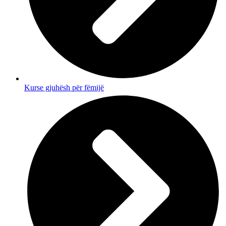
Kurse gjuhësh për fëmijë