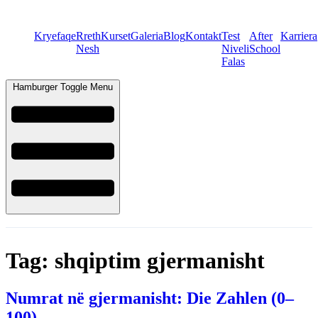
Kryefaqe
Rreth
Kurset
Galeria
Blog
Kontakt
Test
After
Karriera
Nesh
Niveli
School
Falas
Hamburger Toggle Menu
Tag:
shqiptim gjermanisht
Numrat në gjermanisht: Die Zahlen (0–
100)