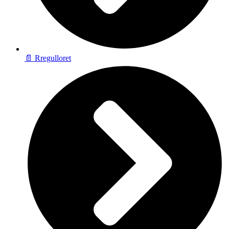
📄 Rregulloret