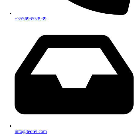
+355696553939
info@teorel.com