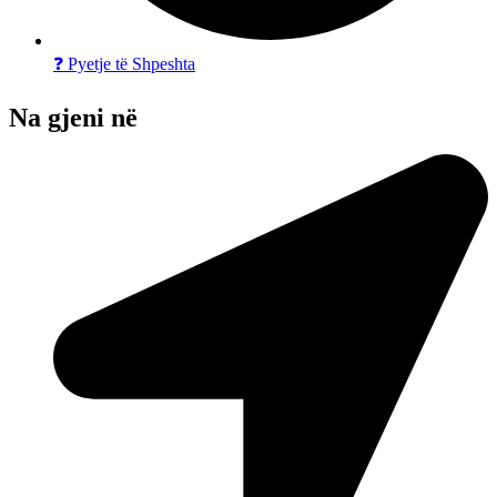
❓ Pyetje të Shpeshta
Na gjeni në