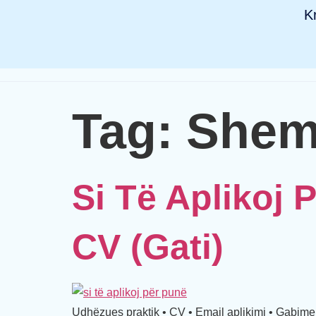
K
Tag:
Shem
Si Të Aplikoj 
CV (gati)
Udhëzues praktik • CV • Email aplikimi • Gabime 