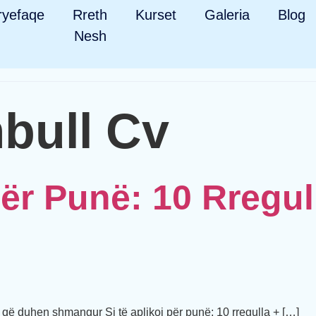
ryefaqe
Rreth
Kurset
Galeria
Blog
Nesh
bull Cv
Për Punë: 10 Rregu
që duhen shmangur Si të aplikoj për punë: 10 rregulla + […]