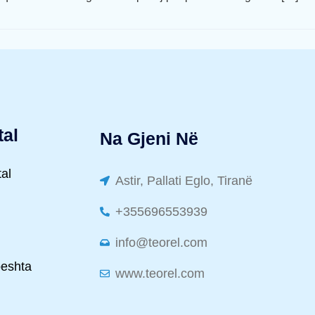
tal
Na Gjeni Në
tal
Astir, Pallati Eglo, Tiranë
+355696553939
info@teorel.com
peshta
www.teorel.com