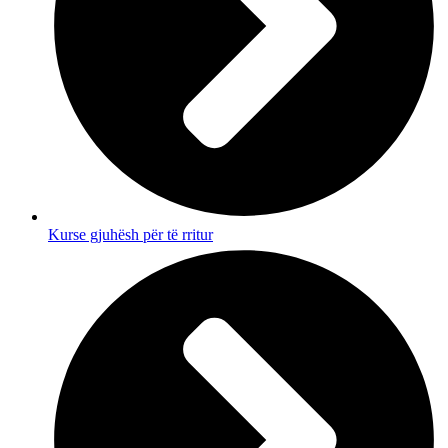
Kurse gjuhësh për të rritur