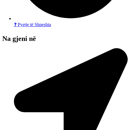
❓ Pyetje të Shpeshta
Na gjeni në