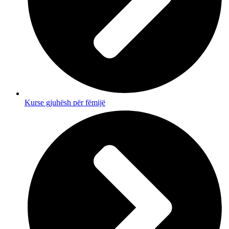
Kurse gjuhësh për fëmijë