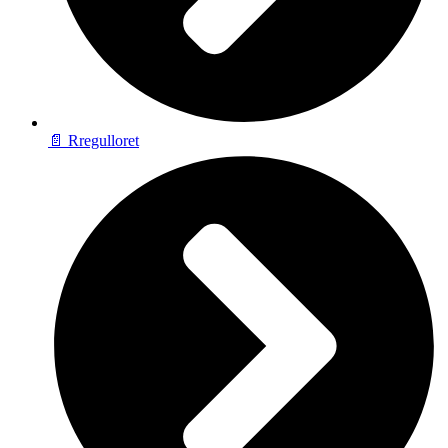
📄 Rregulloret