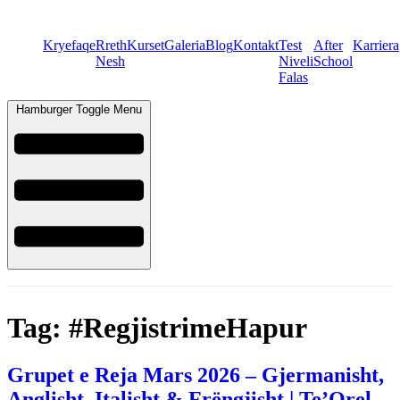
Kryefaqe
Rreth
Kurset
Galeria
Blog
Kontakt
Test
After
Karriera
Nesh
Niveli
School
Falas
Hamburger Toggle Menu
Tag:
#RegjistrimeHapur
Grupet e Reja Mars 2026 – Gjermanisht,
Anglisht, Italisht & Frëngjisht | Te’Orel