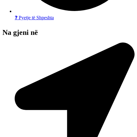
❓ Pyetje të Shpeshta
Na gjeni në