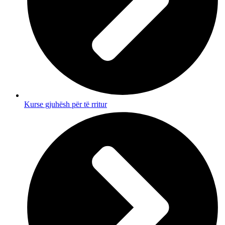
Kurse gjuhësh për të rritur