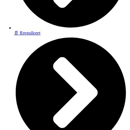
📄 Rregulloret