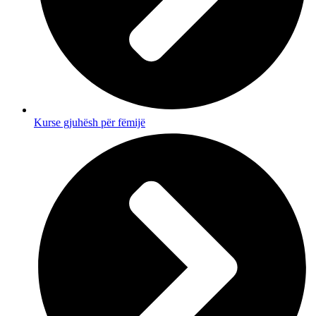
Kurse gjuhësh për fëmijë