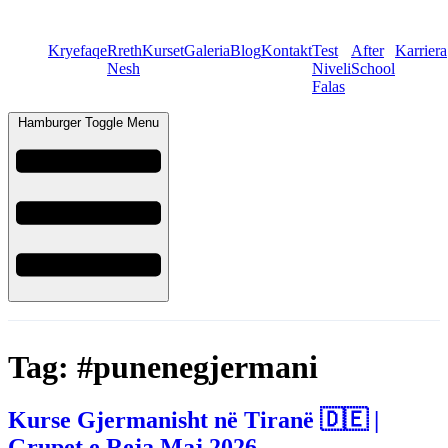
Kryefaqe
Rreth
Kurset
Galeria
Blog
Kontakt
Test
After
Karriera
Nesh
Niveli
School
Falas
Hamburger Toggle Menu
Tag:
#punenegjermani
Kurse Gjermanisht në Tiranë 🇩🇪 |
Grupet e Reja Maj 2026