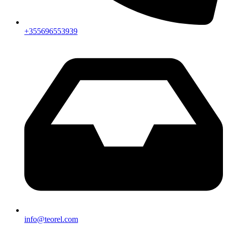
+355696553939
info@teorel.com