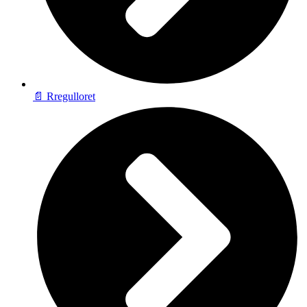
📄 Rregulloret