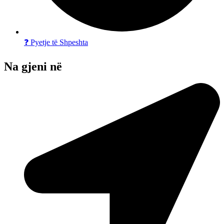
❓ Pyetje të Shpeshta
Na gjeni në