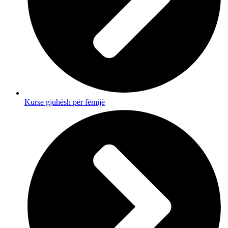
Kurse gjuhësh për fëmijë