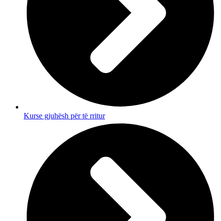
Kurse gjuhësh për të rritur