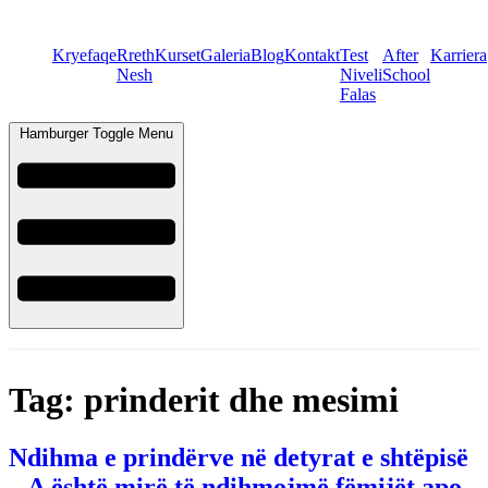
Kryefaqe
Rreth
Kurset
Galeria
Blog
Kontakt
Test
After
Karriera
Nesh
Niveli
School
Falas
Hamburger Toggle Menu
Tag:
prinderit dhe mesimi
Ndihma e prindërve në detyrat e shtëpisë
– A është mirë të ndihmojmë fëmijët apo