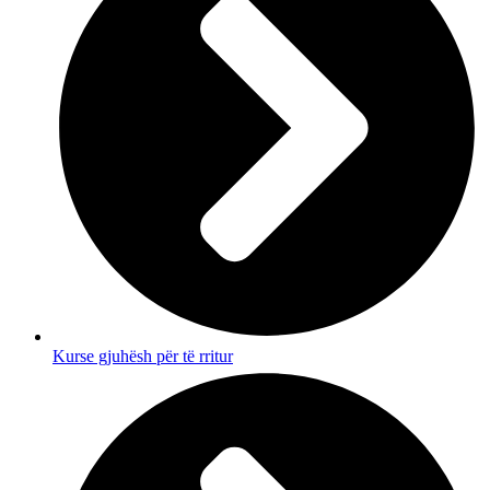
Kurse gjuhësh për të rritur