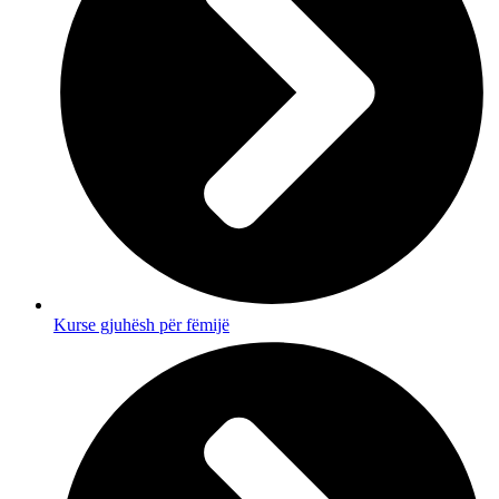
Kurse gjuhësh për fëmijë