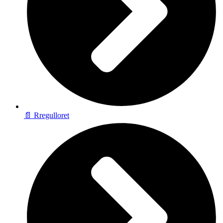
📄 Rregulloret