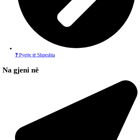
❓ Pyetje të Shpeshta
Na gjeni në