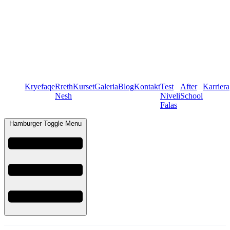
Kryefaqe
Rreth
Kurset
Galeria
Blog
Kontakt
Test
After
Karriera
Nesh
Niveli
School
Falas
Hamburger Toggle Menu