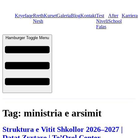
Kryefaqe
Rreth
Kurset
Galeria
Blog
Kontakt
Test
After
Karriera
Nesh
Niveli
School
Falas
Hamburger Toggle Menu
Tag:
ministria e arsimit
Struktura e Vitit Shkollor 2026–2027 |
Datat Zyrtare | Te’Orel Center