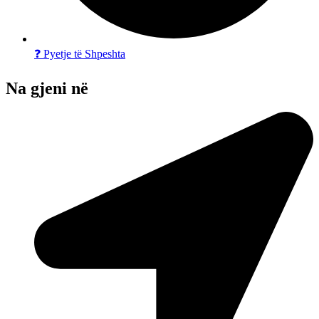
❓ Pyetje të Shpeshta
Na gjeni në