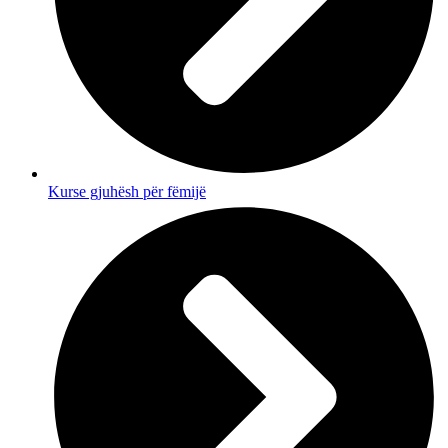
Kurse gjuhësh për fëmijë