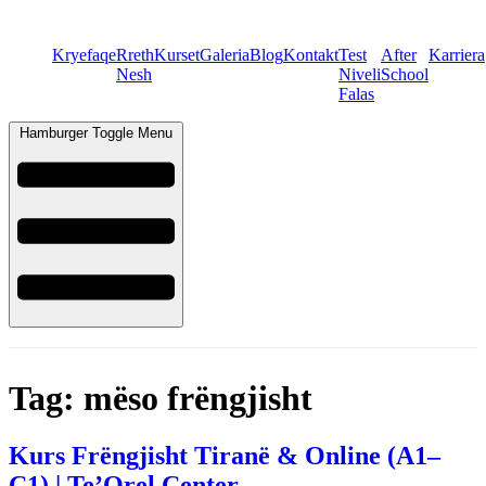
Kryefaqe
Rreth
Kurset
Galeria
Blog
Kontakt
Test
After
Karriera
Nesh
Niveli
School
Falas
Hamburger Toggle Menu
Tag:
mëso frëngjisht
Kurs Frëngjisht Tiranë & Online (A1–
C1) | Te’Orel Center