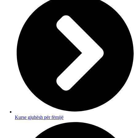
Kurse gjuhësh për fëmijë