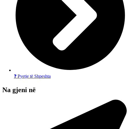
❓ Pyetje të Shpeshta
Na gjeni në