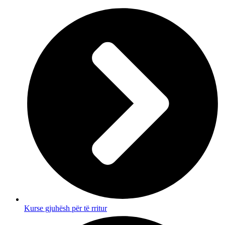
Kurse gjuhësh për të rritur