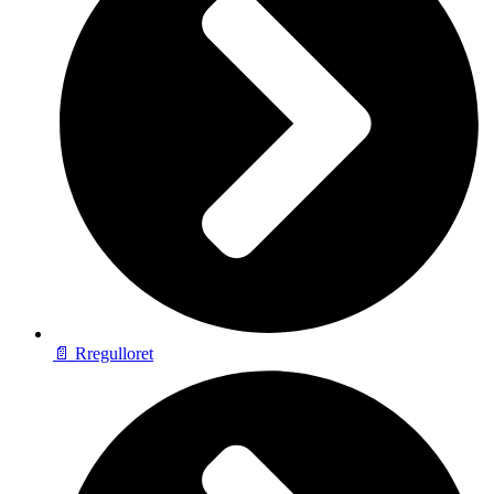
📄 Rregulloret