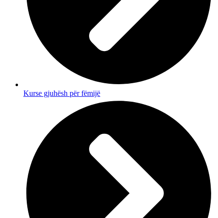
Kurse gjuhësh për fëmijë