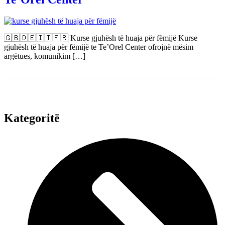
🇬🇧🇩🇪🇮🇹🇫🇷 Kurse gjuhësh të huaja për fëmijë Kurse
gjuhësh të huaja për fëmijë te Te’Orel Center ofrojnë mësim
argëtues, komunikim […]
Kategoritë