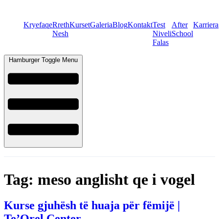
Kryefaqe
Rreth
Kurset
Galeria
Blog
Kontakt
Test
After
Karriera
Nesh
Niveli
School
Falas
Hamburger Toggle Menu
Tag:
meso anglisht qe i vogel
Kurse gjuhësh të huaja për fëmijë |
Te’Orel Center