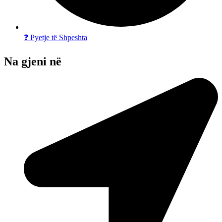
❓ Pyetje të Shpeshta
Na gjeni në