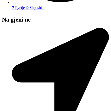
❓ Pyetje të Shpeshta
Na gjeni në