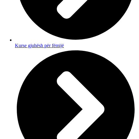
Kurse gjuhësh për fëmijë