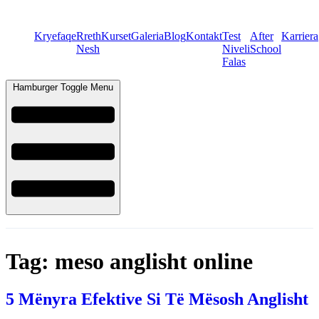
Kryefaqe
Rreth
Kurset
Galeria
Blog
Kontakt
Test
After
Karriera
Nesh
Niveli
School
Falas
Hamburger Toggle Menu
Tag:
meso anglisht online
5 Mënyra Efektive Si Të Mësosh Anglisht