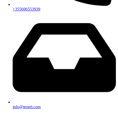
+355696553939
info@teorel.com