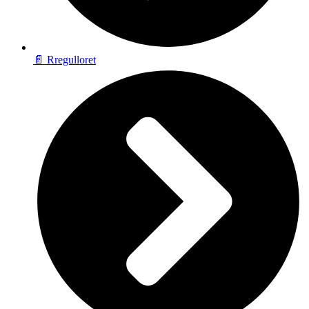
📄 Rregulloret