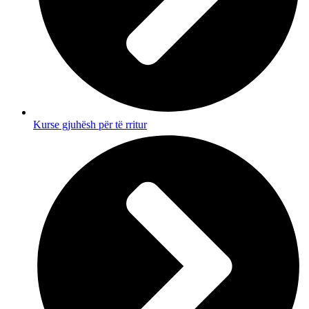
Kurse gjuhësh për të rritur